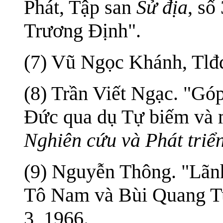
Phát, Tập san
Sử địa
, số
Trương Định".
(7) Vũ Ngọc Khánh, Tlđd
(8) Trần Viết Ngạc. "Gó
Đức qua dụ Tự biếm và m
Nghiên cứu và Phát triể
(9) Nguyễn Thông. "Lãnh
Tô Nam và Bùi Quang T
3, 1966.