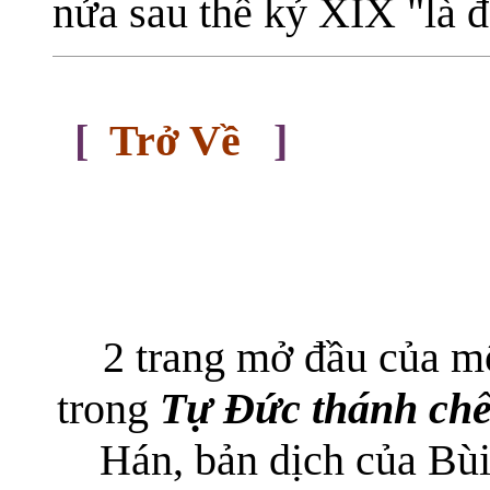
nửa sau thế kỷ XIX "là đ
[
Trở Về
]
2 trang mở đầu của 
trong
Tự Đức thánh chế
Hán, bản dịch của Bùi