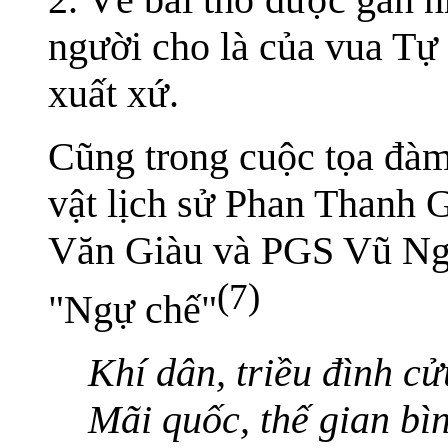
người cho là của vua T
xuất xứ.
Cũng trong cuộc tọa đà
vật lịch sử Phan Thanh 
Văn Giàu và PGS Vũ Ngọ
(7)
"Ngự chế"
Khí dân, triều đình cử
Mãi quốc, thế gian bì