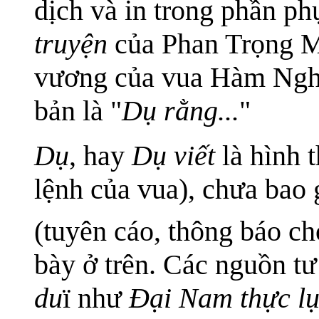
dịch và in trong phần p
truyện
của Phan Trọng M
vương của vua Hàm Nghi
bản là "
Dụ rằng...
"
Dụ
, hay
Dụ viết
là hình 
lệnh của vua), chưa bao 
(tuyên cáo, thông báo ch
bày ở trên. Các nguồn tư
du
ï như
Đại Nam thực l