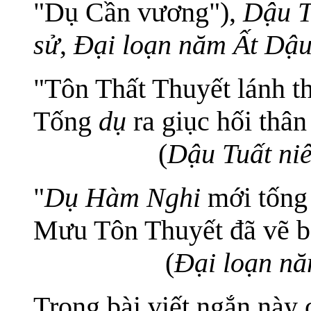
"Dụ Cần vương"),
Dậu T
sử
,
Đại loạn năm Ất Dậ
"Tôn Thất Thuyết lánh th
Tống
dụ
ra giục hối thân
(
Dậu Tuất niê
"
Dụ Hàm Nghi
mới tống 
Mưu Tôn Thuyết đã vẽ bà
(
Đại loạn n
Trong bài viết ngắn này 