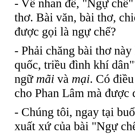
- Về nhan đề, "Ngự chế" 
thơ. Bài văn, bài thơ, ch
được gọi là ngự chế?
- Phải chăng bài thơ này
quốc, triều đình khí dân"?
ngữ
mãi
và
mại
. Có điề
cho Phan Lâm mà được đ
- Chúng tôi, ngay tại bu
xuất xứ của bài "Ngự ch