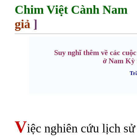
Chim Việt Cành 
giả
]
Suy nghĩ thêm về các cuộ
ở Nam Kỳ 
Tr
V
iệc nghiên cứu lịch s