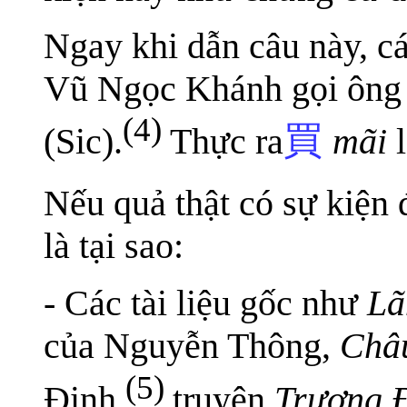
Ngay khi dẫn câu này, cá
Vũ Ngọc Khánh gọi ông 
(4)
買
(Sic).
Thực ra
mãi
l
Nếu quả thật có sự kiện đ
là tại sao:
- Các tài liệu gốc như
Lã
của Nguyễn Thông,
Châu
(5)
Định,
truyện
Trương 