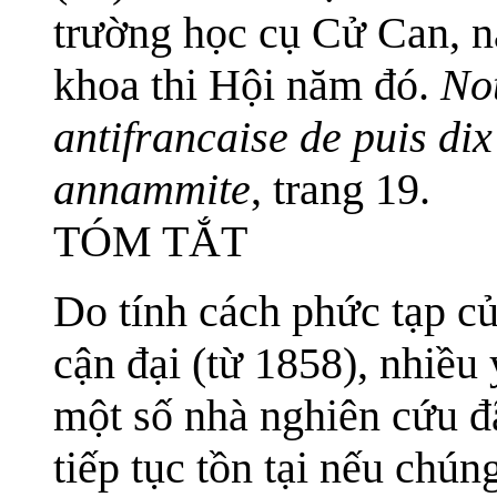
trường học cụ Cử Can, 
khoa thi Hội năm đó.
Not
antifrancaise de puis dix
annammite
, trang 19.
TÓM TẮT
Do tính cách phức tạp củ
cận đại (từ 1858), nhiều 
một số nhà nghiên cứu đã
tiếp tục tồn tại nếu chú