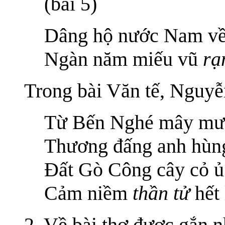
(bài 5)
Dâng hộ nước Nam về
Ngàn năm miếu vũ
rạ
Trong bài Văn tế, Nguyễ
Từ Bến Nghé mây mưa 
Thương đấng anh hùng 
Đất Gò Công cây cỏ ủ
Cảm niềm
thần tử
hết
2. Về bài thơ được gắn 