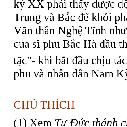
kỷ XX phải thấy được đ
Trung và Bắc để khỏi ph
Văn thân Nghệ Tĩnh như
của sĩ phu Bắc Hà đầu t
tặc"- khi bắt đầu chịu tá
phu và nhân dân Nam K
CHÚ THÍCH
(1) Xem
Tự Đức thánh c