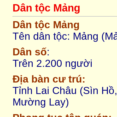
Dân tộc Mảng
Dân tộc Mảng
Tên dân tộc: Mảng (Mả
Dân số
:
Trên 2.200 người
Ðịa bàn cư trú:
Tỉnh Lai Châu (Sìn H
Mường Lay)