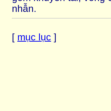
nhẫn.
[
mục lục
]