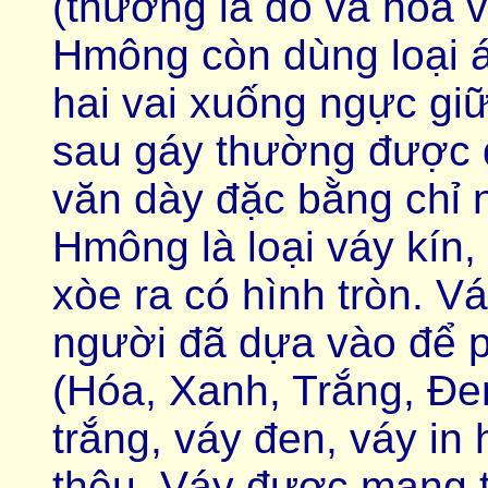
(thường là đỏ và hoa 
Hmông còn dùng loại áo
hai vai xuống ngực gi
sau gáy thường được đ
văn dày đặc bằng chỉ 
Hmông là loại váy kín,
xòe ra có hình tròn. V
người đã dựa vào để 
(Hóa, Xanh, Trắng, Đen.
trắng, váy đen, váy in
thêu. Váy được mang t