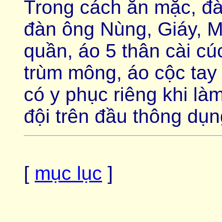
Trong cách ăn mặc, đ
đàn ông Nùng, Giáy, M
quần, áo 5 thân cài cú
trùm mông, áo cộc tay
có y phục riêng khi làm
đội trên đầu thông dụ
[
mục lục
]