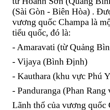
từ Hoành Sơn (Quảng Bình
(Sài Gòn - Biên Hòa) . Đượ
vương quốc Champa là một
tiểu quốc, đó là:
- Amaravati (từ Quảng Bì
- Vijaya (Bình Định)
- Kauthara (khu vực Phú 
- Panduranga (Phan Rang 
Lãnh thổ của vương quốc