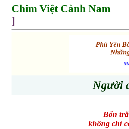
Chim Việt Cành Nam
]
Phú Yên Bố
Những
Ma
Người 
Bốn tră
không chỉ c