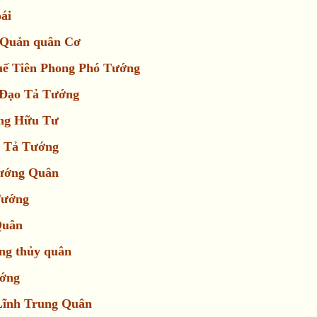
ái
 Quản quân Cơ
uế Tiên Phong Phó Tướng
 Đạo Tả Tướng
ong Hữu Tư
g Tả Tướng
Tướng Quân
Tướng
Quân
ớng thủy quân
ướng
Lĩnh Trung Quân