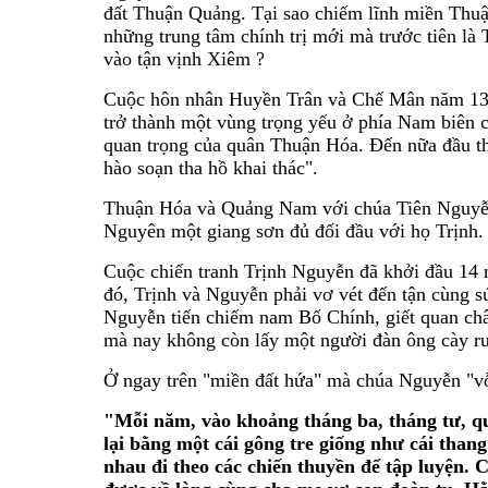
đất Thuận Quảng. Tại sao chiếm lĩnh miền Thuậ
những trung tâm chính trị mới mà trước tiên là
vào tận vịnh Xiêm ?
Cuộc hôn nhân Huyền Trân và Chế Mân năm 1306
trở thành một vùng trọng yếu ở phía Nam biên 
quan trọng của quân Thuận Hóa. Đến nữa đầu th
hào soạn tha hồ khai thác".
Thuận Hóa và Quảng Nam với chúa Tiên Nguyễn
Nguyên một giang sơn đủ đối đầu với họ Trịnh.
Cuộc chiến tranh Trịnh Nguyễn đã khởi đầu 14 n
đó, Trịnh và Nguyễn phải vơ vét đến tận cùng s
Nguyễn tiến chiếm nam Bố Chính, giết quan châ
mà nay không còn lấy một người đàn ông cày ru
Ở ngay trên "miền đất hứa" mà chúa Nguyễn "vỗû
"Mỗi năm, vào khoảng tháng ba, tháng tư, qu
lại bằng một cái gông tre giống như cái tha
nhau đi theo các chiến thuyền để tập luyện. 