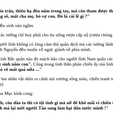
n trấn, thiên hạ đều nắm trong tay, mà còn tham được t
 số, mất cha mẹ, bỏ vợ con. Đó là cái lẽ gì ?"
 đều sinh oán ngầm.
các tướng chỉ huy phải cho họ uống rượu cấp nộ (rượu chóng 
ười lính không có lòng căm thù quân địch mà các tướng lãnh 
ịnh Nguyễn đều muốn vỗ ngực giành về phía mình.
 lính Bắc quân nào đó mách bảo cho người lính Nam quân cách
 sinh năm con".
Cũng trong tinh thần phản chiến ấy mà lí
 về mất quá nữa ..."
ai nhân vật nhìn ra cảnh núi xương sông máu, chiến tranh t
p)
vua Mạc kính cung:
h, còn dân ta thì có tội tình gì mà nỡ để khổ mãi vì chiế
h mà lại mời người Tàu sang làm hại dân nước mình !"