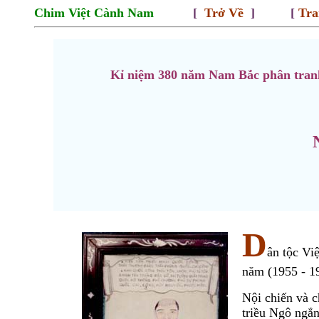
Chim Việt Cành Nam
[
Trở Về
] [
Tra
Kỉ niệm 380 năm Nam Bắc phân tranh
D
ân tộc Vi
năm (1955 - 1
Nội chiến và c
triều Ngô ngắn