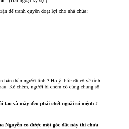
hôi"
(Hải ngoại kỷ sự )
rận để tranh quyền đoạt lợi cho nhà chúa:
 bản thân người lính ? Họ ý thức rất rõ về tính
 nhau. Kẻ chém, người bị chém có cùng chung số
ỗi tao và mày đều phải chết ngoài số mệnh !"
a Nguyễn có được một góc đất này thì chưa