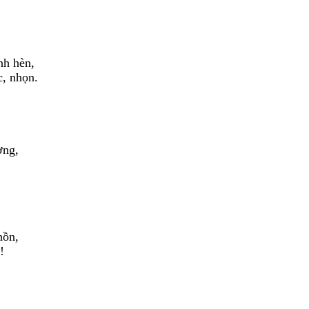
nh hèn,
, nhọn.
ờng,
!
hồn,
!