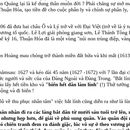
n Quảng lại là kế dung thân muôn đời ? Phải chăng sự mở ma
 Thuận Hóa, tạo tiền đề cho cuộc phân ly và chính sự phân ly
 đã đưa hai châu Ô và Lý trở về với Đại Việt (trở về là ý
cương tổ quốc. Lê Lợi giải phóng giang sơn, Lê Thánh Tông
ế kỷ 16, Thuận Hóa đã là một vùng "núi non trùng điệp, vàn
 Hoàng mau chóng trở thành miền đất hứa và khi mất (1613
ămsau: 1627 và kéo dài 45 năm (1627 -1672) với 7 lần đại c
ức người và sức của của Đàng Ngoài và Đàng Trong. "Bắt lín
u lấy hết tiền kho và
"biến hết dân làm lính
" (!) Thử tưởng
ộng và đi biển !
 về thu phục nhân tâm" việc bắt lính cũng diễn ra như là lù
ân nhân đi ra các làng bắt dân từ mười sáu tuổi trở lên,
ng nhưng hẹp hơn, để giải về phủ sung quân. Vào quân đội
Có chiến tranh đem ra đánh giặc, lúc vô sự ở theo vương