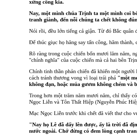
xứng công kia.
Nay, một mình chúa Trịnh ta một mình coi bố
tranh giành, đến nỗi chúng ta chết không đúng
Nói rồi, đều lớn tiếng cả giận. Từ đó Bắc quân
Để thúc giục họ hăng say tấn công, hãm thành, 
Rõ ràng trong cuộc chiến bốn mươi lăm năm, ng
"chính nghĩa" của cuộc chiến mà cả hai bên Tr
Chính tinh thần phản chiến đã khiến một người
cách tránh thương vong vì loại trái phá
"một mẹ
không đạn, hoặc múa gươm không chém và bỏ
Trong hơn một trăm năm mươi năm, chỉ thấy có h
Ngọc Liễn và Tôn Thất Hiệp (Nguyễn Phúc Hiệ
Mạc Ngọc Liễn trước khi chết đã viết thư cho 
"Nay họ Lê đã dấy lên được, ấy là trời đã địn
nước ngoài. Chớ đừng có đem lòng cạnh tran