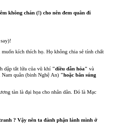
hêm không chán (!) cho nên đem quân đi
say)!
muốn kích thích họ. Họ không chia sẻ tính chất
 dập tắt lửa của vũ khí
"diều dẫn hỏa"
và
nh Nam quân (binh Nghệ An)
"hoặc bắn súng
ương tàn là đại họa cho nhân dân. Đó là Mạc
n tranh ? Vậy nên ta đành phận lánh mình ở