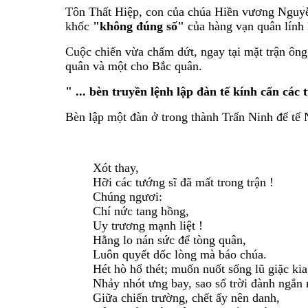
Tôn Thất Hiệp, con của chúa Hiền vương Nguyễn
khốc
"không đúng số"
của hàng vạn quân lính h
Cuộc chiến vừa chấm dứt, ngay tại mặt trận ông
quân và một cho Bắc quân.
" ... bèn truyền lệnh lập đàn tế kính cẩn các
Bèn lập một đàn ở trong thành Trấn Ninh để tế 
Xót thay,
Hỡi các tướng sĩ đã mất trong trận !
Chúng ngươi:
Chí nức tang hồng,
Uy trương mạnh liệt !
Hằng lo nán sức để tòng quân,
Luôn quyết dốc lòng mà báo chúa.
Hét hò hổ thét; muốn nuốt sống lũ giặc kia
Nhảy nhót ưng bay, sao số trời đành ngắn 
Giữa chiến trường, chết ấy nên danh,