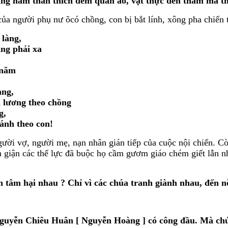
ằng năm thân thích đem quần áo, vật thực đến thăm mà t
ủa người phụ nư õcó chồng, con bị bắt lính, xông pha chiến t
 làng,
àng phải xa
 năm
ang,
 lương theo chồng
g,
ánh theo con!
ười vợ, người mẹ, nạn nhân gián tiếp của cuộc nội chiến. Còn
án giận các thế lực đã buộc họ cầm gươm giáo chém giết lẫn
ẫn tâm hại nhau ? Chỉ vì các chúa tranh giành nhau, đến n
guyễn Chiêu Huân [ Nguyễn Hoàng ] có công đầu. Mà chú