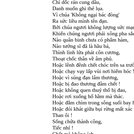
Chí dốc rán cung dâu,
Danh muốn ghi thẻ lụa.
Vì chúa 'Không ngại bác đòng'
Ra sức liều mình tên đạn.
Bởi chúa ngươi không lượng sức mạ
Khiến chúng ngươi phải xông pha sắc
Nào quân binh chưa có phẩm hàm,
Nào tướng sĩ đã là hầu bá,
Thình lình lửa phát côn cương,
Thoạt chốc thân về âm phủ.
Hoặc lênh đênh chết chóc trên sa trư
Hoặc chạy vạy lấp vùi nơi hiểm hóc 
Hoặc vì súng đạn lâm thương,
Hoặc bị đao thương đâm chết !
Hoặc không quen thuỷ thổ bị đau,
Hoặc rơi xuống hố hầm mà thác.
Hoặc đắm chìm trong sông suối bay 
Hoặc đói khát giữa bụi rừng mất xác 
Than ôi !
Sống chửa thành công,
Tiếc nhỉ !