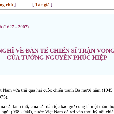
ng chủ
] [
Tác giả
]
 (1627 - 2007)
NGHĨ VỀ ĐÀN TẾ CHIẾN SĨ TRẬN VON
CỦA TƯỚNG NGUYỄN PHÚC HIỆP
ệt Nam vừa trải qua hai cuộc chiến tranh Ba mươi năm (194
975).
hia cắt lãnh thổ, chia cắt dân tộc bao giờ cũng là một thảm h
 ngủi (938 - 944), nước Việt Nam đã rơi vào thời kỳ nội chiế