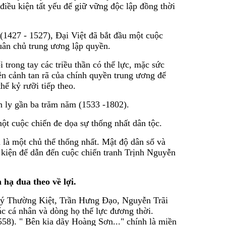
 điều kiện tất yếu để giữ vững độc lập đồng thời
(1427 - 1527), Đại Việt đã bắt đầu một cuộc
ân chủ trung ương lập quyền.
trong tay các triều thần có thế lực, mặc sức
ễn cảnh tan rã của chính quyền trung ương để
hế kỷ rưỡi tiếp theo.
ly gần ba trăm năm (1533 -1802).
ột cuộc chiến đe dọa sự thống nhất dân tộc.
là một chủ thể thống nhất. Mật độ dân số và
u kiện để dẫn đến cuộc chiến tranh Trịnh Nguyễn
 hạ đua theo về lợi.
a Lý Thường Kiệt, Trần Hưng Đạo, Nguyễn Trãi
c cá nhân và dòng họ thế lực đương thời.
58). " Bên kia dãy Hoàng Sơn..." chính là miền