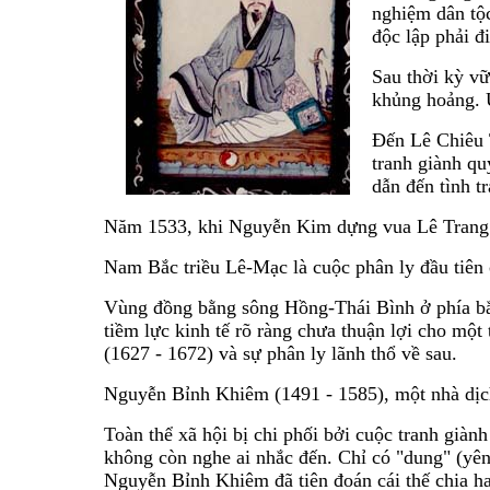
nghiệm dân tộc
độc lập phải đ
Sau thời kỳ vữ
khủng hoảng. 
Đến Lê Chiêu T
tranh giành qu
dẫn đến tình t
Năm 1533, khi Nguyễn Kim dựng vua Lê Trang T
Nam Bắc triều Lê-Mạc là cuộc phân ly đầu tiên 
Vùng đồng bằng sông Hồng-Thái Bình ở phía bắc
tiềm lực kinh tế rõ ràng chưa thuận lợi cho một
(1627 - 1672) và sự phân ly lãnh thổ về sau.
Nguyễn Bỉnh Khiêm (1491 - 1585), một nhà dịch 
Toàn thể xã hội bị chi phối bởi cuộc tranh gi
không còn nghe ai nhắc đến. Chỉ có "dung" (yên
Nguyễn Bỉnh Khiêm đã tiên đoán cái thế chia ha