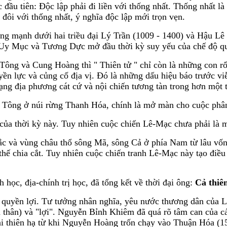
 đầu tiên: Độc lập phải đi liền với thống nhất. Thống nhất là
i đôi với thống nhất, ý nghĩa độc lập mới trọn vẹn.
ng mạnh dưới hai triều đại Lý Trần (1009 - 1400) và Hậu Lê 
Uy Mục và Tương Dực mở đầu thời kỳ suy yếu của chế độ qu
ông và Cung Hoàng thì " Thiên tử " chỉ còn là những con rối 
yền lực và củng cố địa vị. Đó là những dấu hiệu báo trước vi
rạng địa phương cát cứ và nội chiến tương tàn trong hơn một t
ông ở núi rừng Thanh Hóa, chính là mở màn cho cuộc phân 
của thời kỳ này. Tuy nhiên cuộc chiến Lê-Mạc chưa phải là m
 và vùng châu thổ sông Mã, sông Cả ở phía Nam từ lâu vốn 
 thế chia cắt. Tuy nhiên cuộc chiến tranh Lê-Mạc này tạo điề
học, địa-chính trị học, đã tổng kết về thời đại ông:
Cả thiên
ành quyền lợi. Tư tưởng nhân nghĩa, yêu nước thương dân củ
 thân) và "lợi". Nguyễn Bỉnh Khiêm đã quá rõ tâm can của cá
i thiên hạ từ khi Nguyễn Hoàng trốn chạy vào Thuận Hóa (15