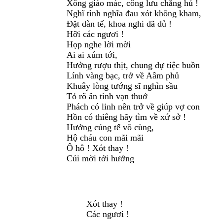
Xông giáo mác, công lưu chẳng hủ !
Nghĩ tình nghĩa đau xót không kham,
Đặt đàn tế, khoa nghi đã đủ !
Hỡi các ngươi !
Họp nghe lời mời
Ai ai xúm tới,
Hưởng rượu thịt, chung dự tiệc buồn
Lính vàng bạc, trở về Aâm phủ
Khuây lòng tướng sĩ nghìn sầu
Tỏ rõ ân tình vạn thuở
Phách có linh nên trở về giúp vợ con
Hồn có thiêng hãy tìm về xứ sở !
Hưởng cúng tế vô cùng,
Hộ cháu con mãi mãi
Ô hô ! Xót thay !
Cúi mời tới hưởng
Xót thay !
Các ngươi !