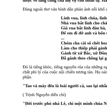
được về làng cùng cha mẹ vợ con đoàn tụ. H
Đàng ngoài thơ văn bình dân phản ánh nỗi khổ c
Lính vua, lính chúa, lính
Nhà vua bắt lính cho ch
Giá vua bắt lính đàn bà,
Để em đi đở anh và bốn
...
Chém cha cái số chết ho
Làm cho thiếp phải gánh
Gánh từ xứ Bắc, xứ Đôn
Đã gánh theo chồng lại g
Đó là tiếng khóc, tiếng nguyền rủa của những ng
chất phi lý của cuộc nội chiến tương tàn. Họ o
phận.
"Tao và mày đều là loài người cả, sao lại nh
( Trịnh Nguyễn diễn chí)
"Đời trước phò nhà Lê, chỉ một mình chúa N