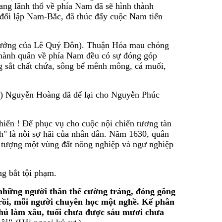
ng lãnh thổ về phía Nam đã sẽ hình thành
, đối lập Nam-Bắc, đã thúc đẩy cuộc Nam tiến
 tưởng của Lê Quý Đôn). Thuận Hóa mau chóng
 hành quân về phía Nam đều có sự đóng góp
g sắt chất chứa, sông bể mênh mông, cá muối,
) Nguyễn Hoàng đã để lại cho Nguyễn Phúc
hiến ! Để phục vụ cho cuộc nội chiến tương tàn
h" là nỗi sợ hãi của nhân dân. Năm 1630, quân
 tượng một vùng đất nông nghiệp và ngư nghiệp
ng bắt tội phạm.
 những người thân thể cường tráng, đóng gông
 rồi, mỗi người chuyên học một nghề. Kế phân
 phủ làm xâu, tuổi chưa được sáu mươi chưa