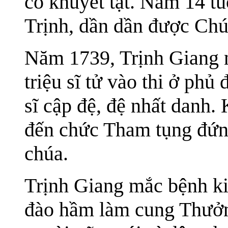
có khuyết tật. Năm 14 t
Trịnh, dần dần được Chúa
Năm 1739, Trịnh Giang 
triệu sĩ tử vào thi ở phủ
sĩ cập đệ, đệ nhất danh
đến chức Tham tụng đứn
chúa.
Trịnh Giang mắc bệnh kin
đào hầm làm cung Thưởng