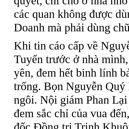
quyết, chỉ cho ở nhà nhỏ
các quan không được dùn
Doanh mà phải dùng chữ 
Khi tin cáo cấp về Nguy
Tuyển trước ở nhà mình,
yên, đem hết binh lính b
trống. Bọn Nguyễn Quý
ngôi. Nội giám Phan Lại 
đem sắc chỉ của vua đến
đốc Đồng tri Trịnh Khuô