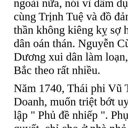
ngoài nữa, nói vì dâm d
cùng Trịnh Tuệ và đồ đản
thần không kiêng kỵ sợ h
dân oán thán. Nguyễn C
Dương xui dân làm loạn
Bắc theo rất nhiều.
Năm 1740, Thái phi Vũ T
Doanh, muốn triệt bớt u
lập " Phủ đề nhiếp ". Ph