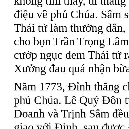
không tìm thấy, đi thẳng 
điệu về phủ Chúa. Sâm sa
Thái tử làm thường dân, 
cho bọn Trần Trọng Lâ
cướp ngục đem Thái tử ra
Xưởng đau quá nhận bừa. 
Năm 1773, Đỉnh thăng c
phủ Chúa. Lê Quý Đôn tu
Doanh và Trịnh Sâm đều 
giao với Đỉnh, sau được