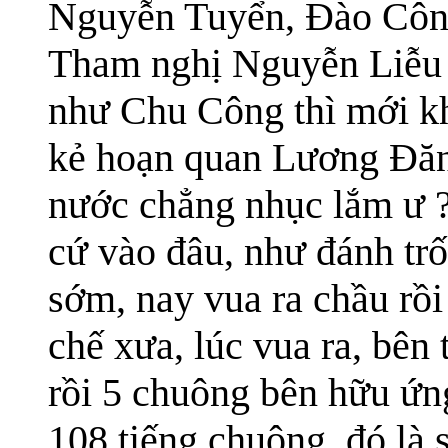
Nguyễn Tuyển, Đào Côn
Tham nghị Nguyễn Liễu t
như Chu Công thì mới kh
kẻ hoạn quan Lương Đăn
nước chẳng nhục lắm ư 
cứ vào đâu, như đánh trố
sớm, nay vua ra chầu rồ
chế xưa, lúc vua ra, bên
rồi 5 chuông bên hữu ứn
108 tiếng chuông, đó là s