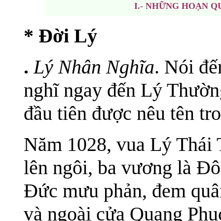
I.- NHỮNG HOẠN Q
* Đời Lý
.
Lý Nhân Nghĩa
. Nói đế
nghĩ ngay đến Lý Thườn
đầu tiên được nêu tên tr
Năm 1028, vua Lý Thái T
lên ngôi, ba vương là 
Đức mưu phản, đem quâ
và ngoài cửa Quang Phục.