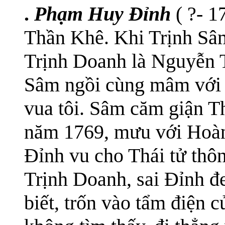
.
Phạm Huy Đỉnh
( ?- 
Thần Khê. Khi Trịnh Sâm
Trịnh Doanh là Nguyễn 
Sâm ngồi cùng mâm với T
vua tôi. Sâm căm giận Th
năm 1769, mưu với Hoà
Đỉnh vu cho Thái tử thô
Trịnh Doanh, sai Đỉnh đe
biết, trốn vào tẩm điện 