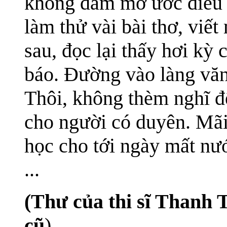
không dám mơ ước điều g
làm thử vài bài thơ, viế
sau, đọc lại thấy hơi kỳ
báo. Đường vào làng vă
Thôi, không thèm nghĩ đ
cho người có duyên. Mãi 
học cho tới ngày mất nư
...
(Thư của thi sĩ Thanh 
cũ
)