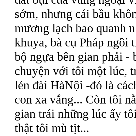
sớm, nhưng cái bầu khôn
mương lạch bao quanh n
khuya, bà cụ Pháp ngồi t
bộ ngựa bên gian phải - 
chuyện với tôi một lúc, t
lén đài HàNội -đó là cá
con xa vắng... Còn tôi n
gian trái những lúc ấy tô
thật tôi mù tịt...