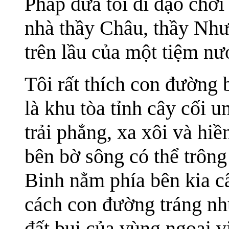
Pháp đưa tôi đi dạo chơ
nhà thầy Châu, thầy Như
trên lầu của một tiệm nư
Tôi rất thích con đường
là khu tòa tỉnh cây cối 
trải phẳng, xa xôi và hiề
bên bờ sông có thể trông
Binh nằm phía bên kia c
cách con đường tráng nh
đất bụi của vùng ngoại vi