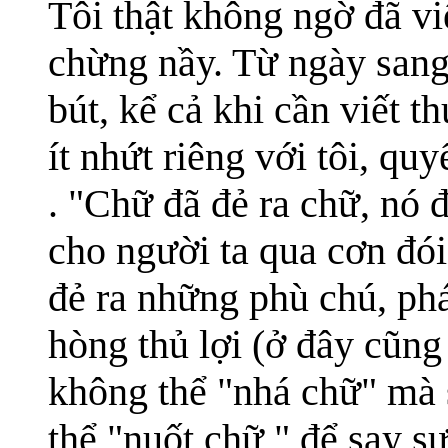
Tôi thật không ngờ đã vi
chừng nầy. Từ ngày sang 
bút, kể cả khi cần viết t
ít nhứt riêng với tôi, qu
. "Chữ đã đẻ ra chữ, nó
cho người ta qua cơn đó
đẻ ra những phù chú, ph
hòng thủ lợi (ở đây cũng
không thể "nhá chữ" mà 
thể "nuốt chữ " để say s