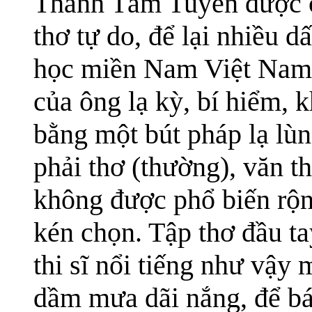
Thanh Tâm Tuyền được c
thơ tự do, để lại nhiều d
học miền Nam Việt Nam 
của ông lạ kỳ, bí hiểm, k
bằng một bút pháp lạ lùn
phải thơ (thường), văn t
không được phổ biến rộng
kén chọn. Tập thơ đầu 
thi sĩ nổi tiếng như vậy
dầm mưa dãi nắng, để bán