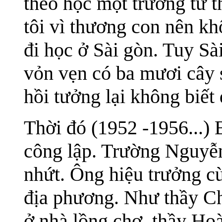
theo học một trường tư t
tôi vì thương con nên k
đi học ở Sài gòn. Tuy S
vỏn vẹn có ba mươi cây 
hồi tưởng lại không biết 
Thời đó (1952 -1956...)
công lập. Trường Nguyễn 
nhứt. Ông hiệu trưởng cù
địa phương. Như thầy Ch
ở nhà lồng chợ, thầy Ho