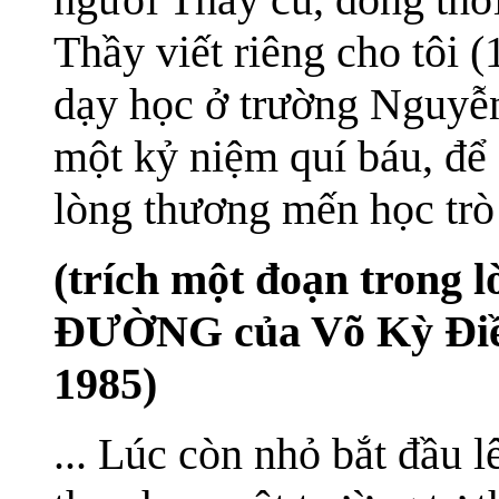
Thầy viết riêng cho tôi 
dạy học ở trường Nguyễn
một kỷ niệm quí báu, để
lòng thương mến học trò
(trích một đoạn trong 
ĐƯỜNG của Võ Kỳ Điền
1985)
... Lúc còn nhỏ bắt đầu l