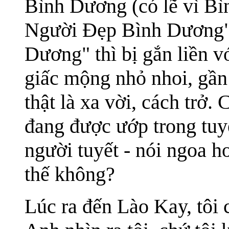
Bình Dương (có lẽ vì Bì
Người Đẹp Bình Dương"
Dương" thì bị gắn liền v
giấc mộng nhỏ nhoi, gần 
thật là xa vời, cách trở. 
đang được ướp trong tuy
người tuyết - nói ngoa h
thế không?
Lúc ra đến Lào Kay, tôi