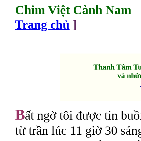
Chim Việt Cành Nam
Trang chủ
]
Thanh Tâm Tu
và nhữ
B
ất ngờ tôi được tin bu
từ trần lúc 11 giờ 30 sá