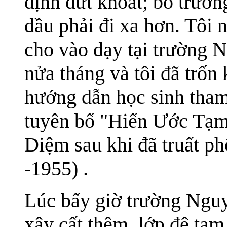
định dứt khoát; bỏ trườn
dầu phải đi xa hơn. Tôi 
cho vào dạy tại trường 
nửa tháng và tôi đã trốn
hướng dẫn học sinh tham
tuyên bố "Hiến Ước Tạm
Diệm sau khi đã truất p
-1955) .
Lúc bấy giờ trường Ngu
xây cất thêm, lớp đệ ta