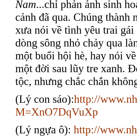
Nam
...chỉ phản ảnh sinh h
cảnh đã qua. Chúng thành n
xưa nói về tình yêu trai gá
dòng sông nhỏ chảy qua làn
một buổi hội hè, hay nói v
một đời sau lũy tre xanh. Đ
tộc, nhưng chắc chắn không 
(Lý con sáo):
http://www.n
M=XnO7DqVuXp
(Lý ngựa ô):
http://www.n