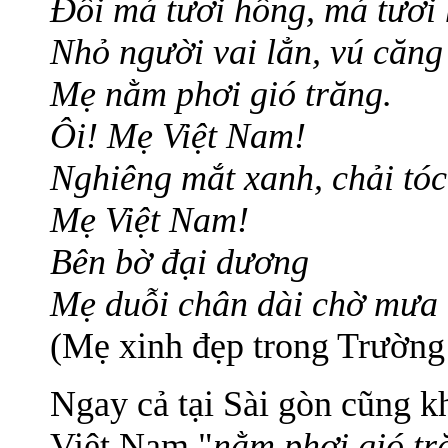
Đôi má tươi hồng, má tươi 
Nhỏ người vai lẳn, vú căng 
Mẹ nằm phơi gió trăng.
Ôi! Mẹ Việt Nam!
Nghiêng mắt xanh, chải tó
Mẹ Việt Nam!
Bên bờ đại dương
Mẹ duỗi chân dài chờ mưa t
(Mẹ xinh đẹp trong Trường
Ngay cả tại Sài gòn cũng k
Việt Nam "
nằm phơi gió tr