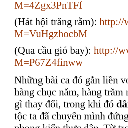
M=4Zgx3PnTFf
(Hát hội trăng rằm):
http:/
M=VuHgzhocbM
(Qua cầu gió bay):
http://
M=P67Z4finww
Những bài ca đó gắn liền v
hàng chục năm, hàng trăm 
gì thay đổi, trong khi đó
dâ
tộc ta đã chuyển mình đứng