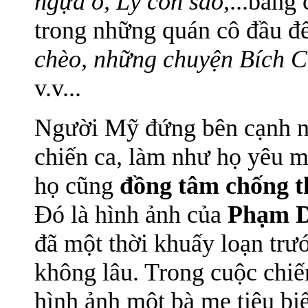
ngựa ô, Lý con sáo
,...bằng
trong những quán cô đầu đ
chèo, những chuyện Bích 
v.v...
Người Mỹ đứng bên cạnh ng
chiến ca, làm như họ yêu m
họ cũng
đồng tâm chống t
Đó là hình ảnh của
Phạm 
đã một thời khuấy loạn trư
không lâu. Trong cuộc chiến
hình ảnh một bà mẹ tiêu b