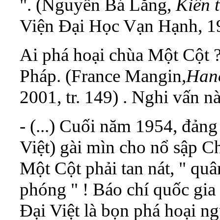
". (Nguyễn Bá Lăng,
Kiến 
Viện Đại Học Vạn Hạnh, 197
Ai phá hoại chùa Một Cột ?
Pháp. (France Mangin,
Han
2001, tr. 149) . Nghi vấn 
- (...) Cuối năm 1954, đản
Việt) gài mìn cho nổ sập C
Một Cột phải tan nát, " quâ
phóng " ! Báo chí quốc gia 
Đại Việt là bọn phá hoại n