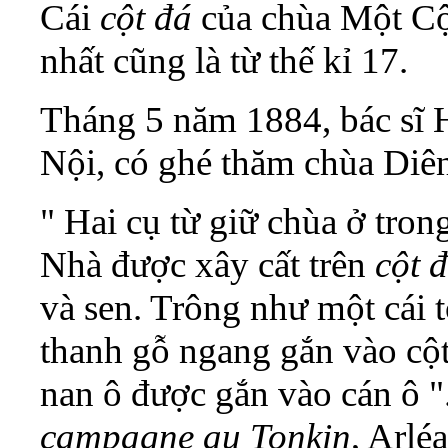
Cái
cột đá
của chùa Một Cột
nhất cũng là từ thế kỉ 17.
Tháng 5 năm 1884, bác sĩ 
Nội, có ghé thăm chùa Diê
" Hai cụ từ giữ chùa ở tron
Nhà được xây cất trên
cột 
và sen. Trông như một cái
thanh gỗ ngang gắn vào cộ
nan ô được gắn vào cán ô 
campagne au Tonkin
, Arléa