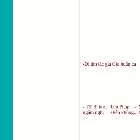
-
Đi tìm tác giả Gia huấn ca
-
Tôi đi học... bên Pháp
-
ngẫm nghĩ
-
Điên khùng... b