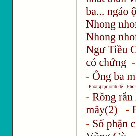
ba... ngáo ộ
Nhong nho
Nhong nhon
Ngư Tiều 
có chứng
-
Ông ba mư
-
Phong tục sinh đẻ
-
Phon
-
Rồng rắn
mây(2)
-
-
Số phận c