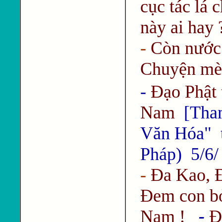
cục tác lá 
này ai hay 
-
Còn nước 
Chuyện mè
-
Đạo Phật 
Nam
[Tham
Văn Hóa" t
Pháp) 5/6/
-
Đa Kao, 
Đem con b
Nam !
-
Đ