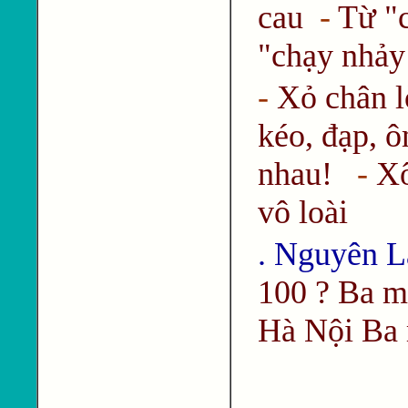
cau
-
Từ "c
"chạy nhảy
-
Xỏ chân l
kéo, đạp, 
nhau!
-
Xô
vô loài
. Nguyên L
100 ? Ba m
Hà Nội Ba