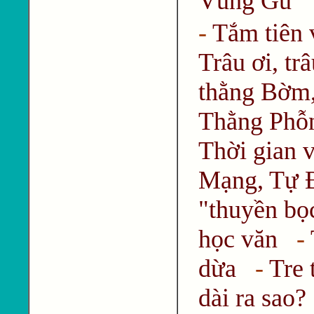
Vũng Gù
-
Tắm tiên 
Trâu ơi, tr
thằng Bờm
Thằng Phỗ
Thời gian v
Mạng, Tự Đ
"thuyền bọ
học văn
-
dừa
-
Tre 
dài ra sao?