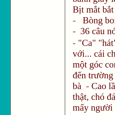
Bịt mắt bắt
-
Bòng bon
-
36 câu n
-
"Ca" "hát
với... cái c
một góc co
đến trường
bà
-
Cao lầ
thật, chó đ
mấy người