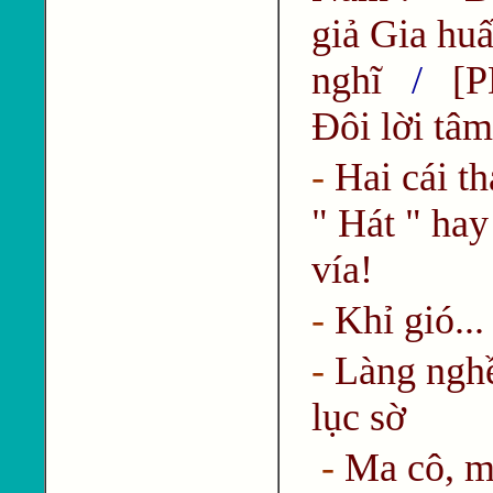
giả Gia huấ
nghĩ
/
[P
Đôi lời tâm
-
Hai cái t
" Hát " hay
vía!
-
Khỉ gió...
-
Làng nghề
lục sờ
-
Ma cô, mụ