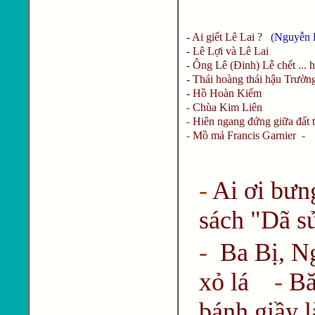
-
Ai giết Lê Lai ?
(Nguyễn D
-
Lê Lợi và Lê Lai
-
Ông Lê (Đinh) Lễ chết ... h
-
Thái hoàng thái hậu Trườn
-
Hồ Hoàn Kiếm
-
Chùa Kim Liên
-
Hiên ngang đứng giữa đất 
-
Mồ mả Francis Garnier
-
-
Ai ơi bưn
sách "Dã s
-
Ba Bị, Ng
xỏ lá
-
Bă
bánh giầy l