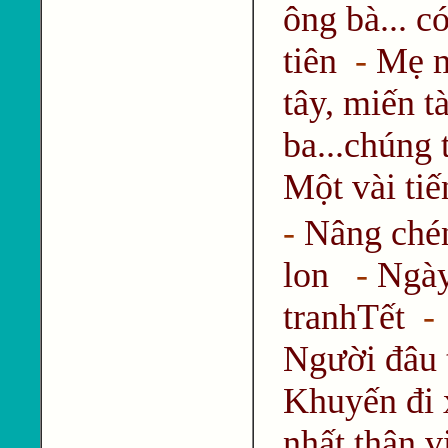
ông bà... c
tiên
-
Mẹ mì
tây, miến t
ba...chúng 
Một vài tiế
-
Nâng chén
lon
-
Ngày
tranhTết
Người đâu t
Khuyến đi
nhất thân v