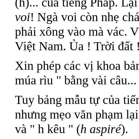
(h)... của tiếng Pháp. L
voi
! Ngà voi còn nhẹ c
phải xông vào mà vác. Vác
Việt Nam. Ủa ! Trời đất 
Xin phép các vị khoa bả
múa rìu " bằng vài câu...
Tuy bảng mẫu tự của tiế
nhưng mẹo văn phạm lại 
và " h kêu " (
h aspiré
).