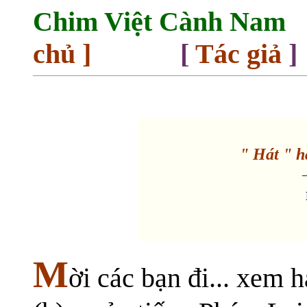
Chim Việt Cành Nam
chủ
]
[
Tác giả
]
" Hát " h
M
ời các bạn đi... xem 