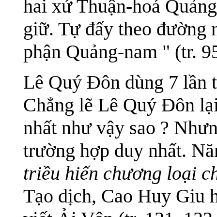
hai xứ Thuận-hoá Quảng-
giữ. Tự đấy theo đường n
phận Quảng-nam " (tr. 95
Lê Quý Đôn dùng 7 lần t
Chẳng lẽ Lê Quý Đôn lại 
nhất như vậy sao ? Như
trường hợp duy nhất. N
triều hiến chương loại c
Tạo dịch, Cao Huy Giu h