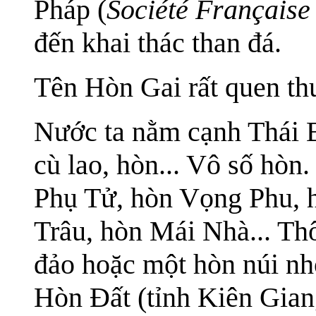
Pháp (
Société Française
đến khai thác than đá.
Tên Hòn Gai rất quen th
Nước ta nằm cạnh Thái B
cù lao, hòn... Vô số hò
Phụ Tử, hòn Vọng Phu, 
Trâu, hòn Mái Nhà... Th
đảo hoặc một hòn núi nh
Hòn Đất (tỉnh Kiên Gian