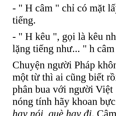
- " H
câm " chỉ có mặt l
tiếng.
- " H kêu ", gọi là kêu n
lặng tiếng như... " h câm 
Chuyện người Pháp khôn
một từ thì ai cũng biết r
phân bua với người Việt 
nóng tính hãy khoan bực
hay nói, què hay đi
. Câm