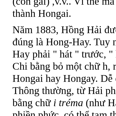
(con gái) ,v.v.. Vì thế 
thành Hongai.
Năm 1883, Hồng Hải đư
đúng là Hong-Hay. Tuy 
Hay phải " hát " trước, "
Chi bằng bỏ một chữ h, r
Hongai hay Hongay. Dễ d
Thông thường, từ Hải phi
bằng chữ
i tréma
(như Ha
phiền phức, có thể tạm 