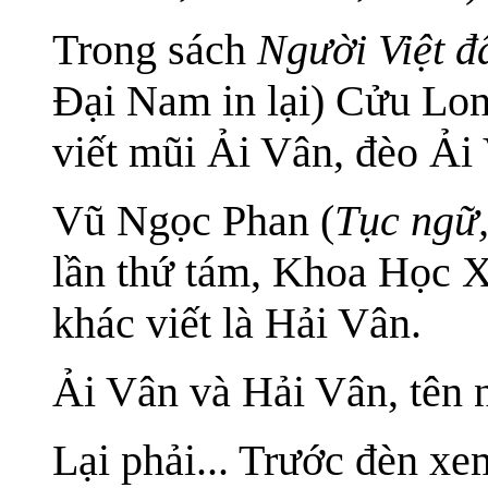
Trong sách
Người Việt đấ
Đại Nam in lại) Cửu Lo
viết mũi Ải Vân, đèo Ải V
Vũ Ngọc Phan (
Tục ngữ,
lần thứ tám, Khoa Học X
khác viết là Hải Vân.
Ải Vân và Hải Vân, tên n
Lại phải... Trước đèn xe