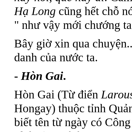
Hạ Long
cũng hết chỗ nó
" như vậy mới chướng tai
Bây giờ xin qua chuyện..
danh của nước ta.
-
Hòn Gai
.
Hòn Gai (Từ điển
Larou
Hongay) thuộc tỉnh Quả
biết tên từ ngày có Công