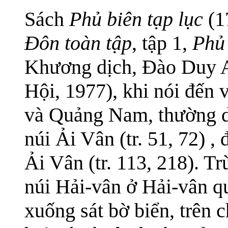
Sách
Phủ biên tạp lục
(1
Đôn toàn tập
, tập 1,
Phủ 
Khương dịch, Đào Duy 
Hội, 1977), khi nói đến
và Quảng Nam, thường dù
núi Ải Vân (tr. 51, 72) , 
Ải Vân (tr. 113, 218). T
núi Hải-vân ở Hải-vân q
xuống sát bờ biển, trên c