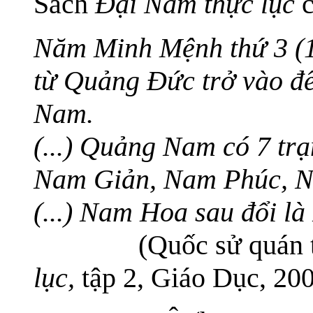
Sách
Đại Nam thực lục
c
Năm Minh Mệnh thứ 3 (18
từ Quảng Đức trở vào đế
Nam.
(...) Quảng Nam có 7 t
Nam Giản, Nam Phúc, N
(...) Nam Hoa sau đổi l
(Quốc sử quán tri
lục,
tập 2, Giáo Dục, 2004