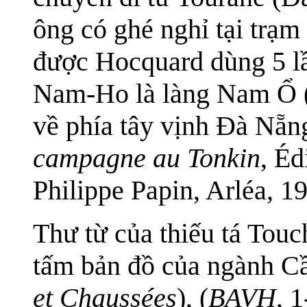
ông có ghé nghỉ tại tr
được Hocquard dùng 5 lầ
Nam-Ho là làng Nam Ổ 
về phía tây vịnh Đà Nẵn
campagne au Tonkin
, Éd
Philippe Papin, Arléa, 19
Thư từ của thiếu tá Tou
tấm bản đồ của ngành C
et Chaussées
), (
BAVH
, 