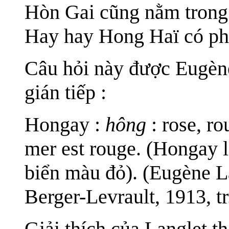
Hòn Gai cũng nằm trong
Hay hay Hong Haï có ph
Câu hỏi này được Eugène
gián tiếp :
Hongay :
hông
: rose, ro
mer est rouge. (Hongay 
biển màu đỏ). (Eugène L
Berger-Levrault, 1913, tr
Giải thích của Langlet t