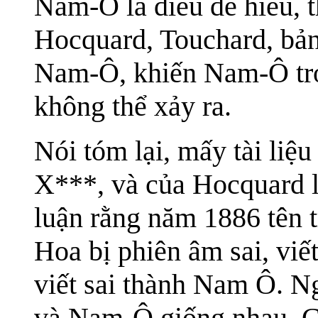
Nam-Ô là điều dễ hiểu, t
Hocquard, Touchard, bản 
Nam-Ô, khiến Nam-Ô trở
không thể xảy ra.
Nói tóm lại, mấy tài liệ
X***, và của Hocquard l
luận rằng năm 1886 tên
Hoa bị phiên âm sai, vi
viết sai thành Nam Ô. 
và Nam-Ô giống nhau. Ch