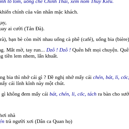
đánh tổ tôm, uống chè Chính Thái, xem nôm Thuý Kiều.
 khiển chính của văn nhân mặc khách.
gay,
uay ai cười (Tản Đà).
rà), bạn bè còn mời nhau uống cà phê (café), uống bia (bière)
g. Mắt mờ, tay run...
Dzô ! Dzô !
Quên hết mọi chuyện. Quên
g tiền lem nhem, lẩn khuất.
ng bia thì nhớ cái gì ? Đề nghị nhớ mấy cái
chén, bát, li, cốc
mấy cái lỉnh kỉnh này một chút.
ội gì không đem mấy cái
bát, chén, li, cốc, tách
ra bàn cho sướ
hơi nhà
én
trà người xơi (Dân ca Quan họ)