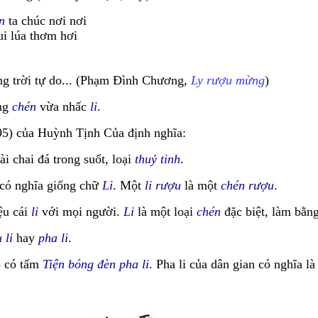
n
ta chúc nơi nơi
i lúa thơm hơi
ng trời tự do... (Phạm Đình Chương,
Ly rượu mừng
)
ng
chén
vừa nhấc
li
.
95) của Huỳnh Tịnh Của định nghĩa:
ài chai đá trong suốt, loại
thuỷ tinh
.
 có nghĩa giống chữ
Li
. Một
li rượu
là một
chén rượu
.
ệu cái
li
với mọi người.
Li
là một loại
chén
đặc biệt, làm bằn
 li
hay
pha li
.
) có tấm
Tiện bóng đèn pha li
.
Pha li của dân gian có nghĩa là 