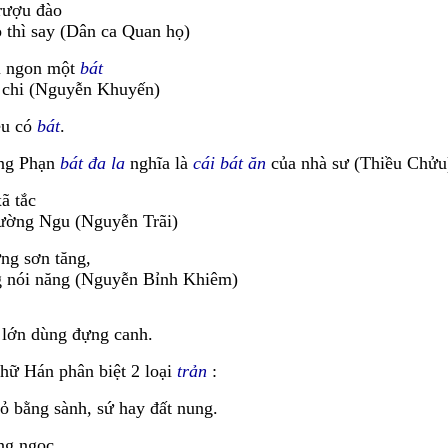
ượu đào
o thì say (Dân ca Quan họ)
u ngon một
bát
ọ chi (Nguyễn Khuyến)
ều có
bát
.
ếng Phạn
bát đa la
nghĩa là
cái bát ăn
của nhà sư (Thiều Chửu
ã tắc
Đường Ngu (Nguyễn Trãi)
ững sơn tăng,
ng nói năng (Nguyễn Bỉnh Khiêm)
lớn dùng đựng canh.
hữ Hán phân biệt 2 loại
trản
:
ỏ bằng sành, sứ hay đất nung.
ng ngọc.