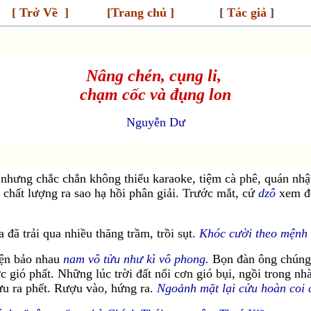
[
Trở Về
] [
Trang chủ
]
[
Tác giả
]
Nâng chén, cụng li,
chạm cốc và đụng lon
Nguyễn Dư
 nhưng chắc chắn không thiếu karaoke, tiệm cà phê, quán nhậ
 chất lượng ra sao hạ hồi phân giải. Trước mắt, cứ
dzô
xem độ
 đã trải qua nhiều thăng trầm, trồi sụt.
Khóc cười theo mệnh 
iện bảo nhau
nam vô tửu như kì vô phong
.
Bọn đàn ông chúng
gió phất. Những lúc trời đất nổi cơn gió bụi, ngồi trong nhà
ưu ra phết. Rượu vào, hứng ra.
Ngoảnh mặt lại cửu hoàn coi 