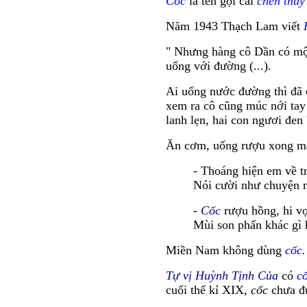
Cốc
là tên gọi cái
chén thuỷ
Năm 1943 Thạch Lam viết
" Nhưng hàng cô Dần có một
uống với đường (...).
Ai uống nước đường thì đã
xem ra cô cũng múc nới tay
lanh lẹn, hai con ngươi đen
Ăn cơm, uống rượu xong 
- Thoáng hiện em về 
Nói cười như chuyện
-
Cốc
rượu hồng, hi vọ
Mùi son phấn khác gì 
Miền Nam không dùng
cốc
Tự vị Huỳnh Tịnh Của
có
c
cuối thế kỉ XIX,
cốc
chưa đư