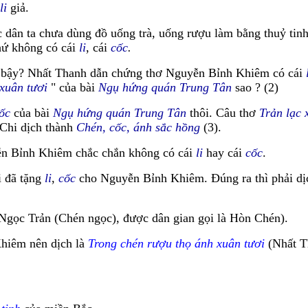
li
giả.
 dân ta chưa dùng đồ uống trà, uống rượu làm bằng thuỷ tin
ứ không có cái
li
, cái
cốc
.
i bậy? Nhất Thanh dẫn chứng thơ Nguyễn Bỉnh Khiêm có cái
 xuân tươi
" của bài
Ngụ hứng quán Trung Tân
sao ? (2)
ốc
của bài
Ngụ hứng quán Trung Tân
thôi. Câu thơ
Trản lạc 
Chi dịch thành
Chén, cốc, ánh sắc hồng
(3).
n Bỉnh Khiêm chắc chắn không có cái
li
hay cái
cốc
.
 đã tặng
li
,
cốc
cho Nguyễn Bỉnh Khiêm. Đúng ra thì phải d
Ngọc Trản (Chén ngọc), được dân gian gọi là Hòn Chén).
hiêm nên dịch là
Trong chén rượu thọ ánh xuân tươi
(Nhất T