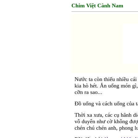
Chim Việt Cành Nam
Nước ta còn thiếu nhiều cái
kia hò hét. Ăn uống món gì,
cỡn ra sao...
Đồ uống và cách uống của ta
Thời xa xưa, các cụ hãnh d
vô duyên như cờ không được 
chén chú chén anh, phong l