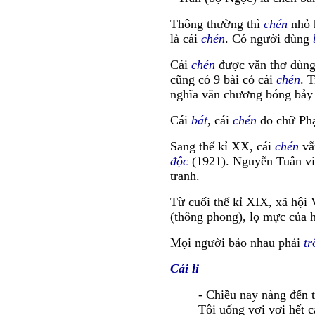
Thông thường thì
chén
nhỏ
là cái
chén
. Có người dùng
Cái
chén
được văn thơ dùng
cũng có 9 bài có cái
chén
. 
nghĩa văn chương bóng bảy 
Cái
bát
, cái
chén
do chữ Phạ
Sang thế kỉ XX, cái
chén
vẫ
độc
(1921). Nguyễn Tuân v
tranh.
Từ cuối thế kỉ XIX, xã hội
(thông phong), lọ mực của h
Mọi người bảo nhau phải
tr
Cái li
- Chiều nay nàng đến 
Tôi uống vơi vơi hết