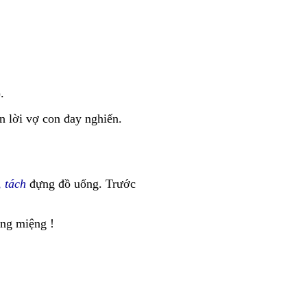
.
 lời vợ con đay nghiến.
, tách
đựng đồ uống. Trước
ng miệng !