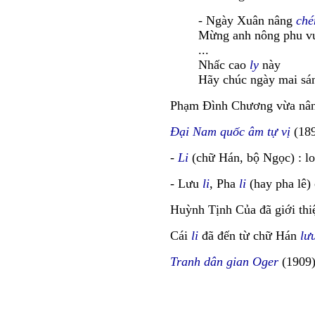
- Ngày Xuân nâng
ché
Mừng anh nông phu vu
...
Nhấc cao
ly
này
Hãy chúc ngày mai sá
Phạm Đình Chương vừa nâ
Đại Nam quốc âm tự vị
(18
-
Li
(chữ Hán, bộ Ngọc) : lo
- Lưu
li
, Pha
li
(hay pha lê)
Huỳnh Tịnh Của đã giới thi
Cái
li
đã đến từ chữ Hán
lưu
Tranh dân gian Oger
(1909