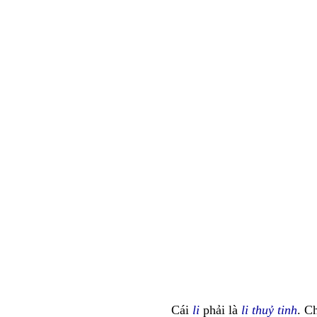
Cái
li
phải là
li thuỷ tinh
. C