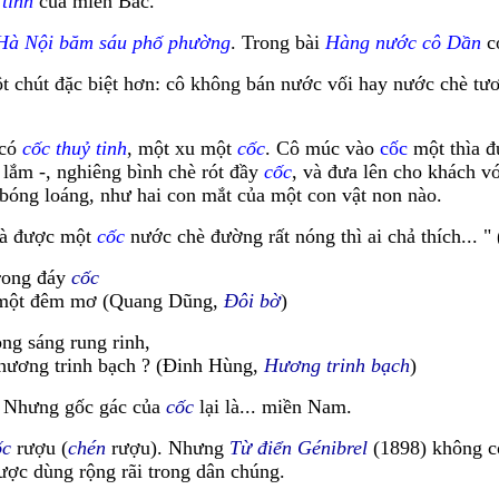
 tinh
của miền Bắc.
Hà Nội băm sáu phố phường
. Trong bài
Hàng nước cô Dần
c
 chút đặc biệt hơn: cô không bán nước vối hay nước chè tươi
 có
cốc thuỷ tinh
, một xu một
cốc
. Cô múc vào
cốc
một thìa đ
 lắm -, nghiêng bình chè rót đầy
cốc
, và đưa lên cho khách vớ
 bóng loáng, như hai con mắt của một con vật non nào.
mà được một
cốc
nước chè đường rất nóng thì ai chả thích... " 
trong đáy
cốc
 một đêm mơ (Quang Dũng,
Đôi bờ
)
ng sáng rung rinh,
hương trinh bạch ? (Đinh Hùng,
Hương trinh bạch
)
.
Nhưng gốc gác của
cốc
lại là... miền Nam.
ốc
rượu (
chén
rượu). Nhưng
Từ điển Génibrel
(1898) không c
ợc dùng rộng rãi trong dân chúng.