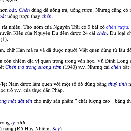
 hơn
bát
.
Chén
dùng để uống trà, uống rượu. Nhưng cũng có 
bát
uống rượu thay
chén
.
 rất nhiều. Thơ nôm của Nguyễn Trãi có 9 bài có
chén rượu
.
Truyện Kiều của Nguyễn Du đếm được 24 cái
chén
. Đủ loại c
(1).
n, chữ Hán mà ra và đã được người Việt quen dùng từ lâu đờ
n còn chiếm địa vị quan trọng trong văn học. Vũ Đình Long 
iết
Chén trà trong sương sớm
(1940) v.v. Nhưng cái
chén
bắt 
 Việt Nam được làm quen với một số đồ dùng bằng
thuỷ tinh
n
ọc trò v.v. của thực dân Pháp.
ông mặt đặt tên
cho mấy sản phẩm " chất lượng cao " bằng thu
trong
ly
rượu
 cả nàng (Đỗ Huy Nhiệm,
Say
)