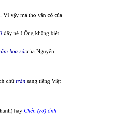
h. Vì vậy mà thơ văn cổ của
li
đây nè ! Ông không biết
xâm hoa sắc
của Nguyễn
ịch chữ
trản
sang tiếng Việt
hanh) hay
Chén (rỡ) ánh