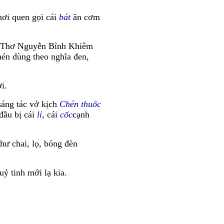
nơi quen gọi cái
bát
ăn cơm
 Thơ Nguyễn Bỉnh Khiêm
hén dùng theo nghĩa đen,
i.
sáng tác vở kịch
Chén thuốc
đầu bị cái
li
, cái
cốc
cạnh
hư chai, lọ, bóng đèn
ỷ tinh mới lạ kia.