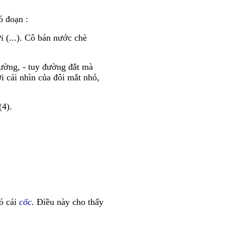
ó đoạn :
 (...). Cô bán nước chè
ường, - tuy đường đắt mà
i cái nhìn của đôi mắt nhỏ,
(4).
ó cái
cốc
. Điều này cho thấy