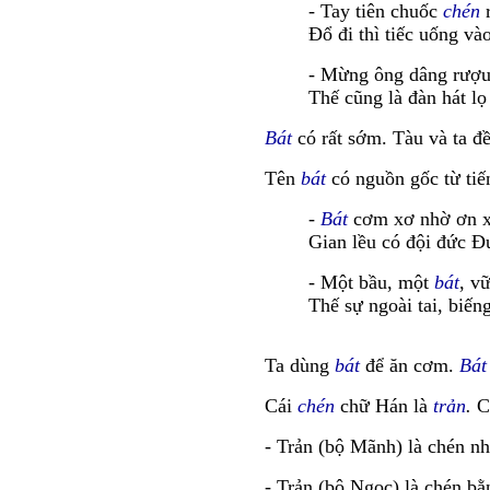
- Tay tiên chuốc
chén
r
Đổ đi thì tiếc uống và
- Mừng ông dâng rượ
Thế cũng là đàn hát l
Bát
có rất sớm. Tàu và ta đ
Tên
bát
có nguồn gốc từ ti
-
Bát
cơm xơ nhờ ơn x
Gian lều có đội đức 
- Một bầu, một
bát
, v
Thế sự ngoài tai, biế
Ta dùng
bát
để ăn cơm.
Bát
Cái
chén
chữ Hán là
trản
.
C
- Trản (bộ Mãnh) là chén nh
- Trản (bộ Ngọc) là chén bằ