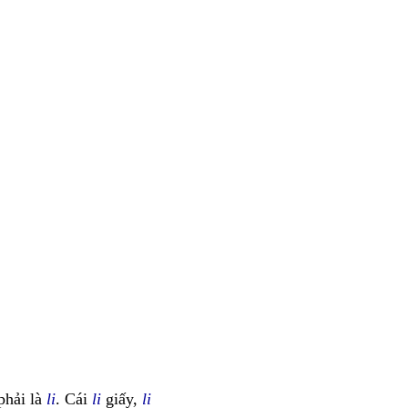
phải là
li
. Cái
li
giấy,
li