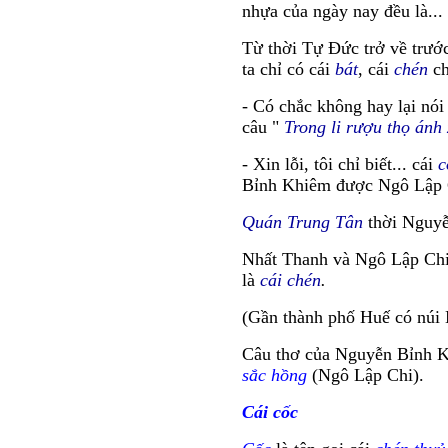
nhựa của ngày nay đều là...
Từ thời Tự Đức trở về trước
ta chỉ có cái
bát
, cái
chén
ch
- Có chắc không hay lại nó
câu "
Trong li rượu thọ ánh
- Xin lỗi, tôi chỉ biết... cái
c
Bỉnh Khiêm được Ngô Lập 
Quán Trung Tân
thời Nguyễ
Nhất Thanh và Ngô Lập Chi
là
cái chén
.
(Gần thành phố Huế có núi 
Câu thơ của Nguyễn Bỉnh K
sắc hồng
(Ngô Lập Chi).
Cái cốc