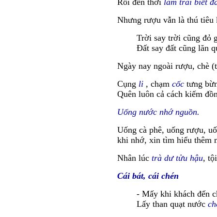
Rồi đến thời
làm trai biết 
Nhưng rượu vẫn là thú tiêu
Trời say trời cũng đỏ 
Đất say đất cũng lăn q
Ngày nay ngoài rượu, chè (t
Cụng
li
, chạm
cốc
tưng bừn
Quên luôn cả cách kiếm đồn
Uống nước nhớ nguồn.
Uống cà phê, uống rượu, uố
khi nhớ, xin tìm hiểu thêm 
Nhân lúc
trà dư tửu hậu
, t
Cái bát, cái chén
- Mấy khi khách đến c
Lấy than quạt nước
ch