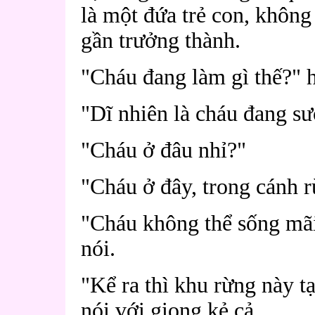
là một đứa trẻ con, không
gần trưởng thành.
"Cháu đang làm gì thế?" h
"Dĩ nhiên là cháu đang sư
"Cháu ở đâu nhỉ?"
"Cháu ở đây, trong cánh r
"Cháu không thể sống mãi
nói.
"Kể ra thì khu rừng này t
nói với giọng kẻ cả.