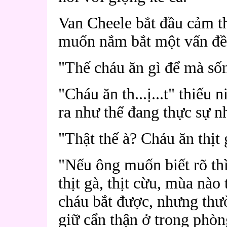
Van Cheele bắt đầu cảm t
muốn nắm bắt một vấn đề 
"Thế cháu ăn gì để mà số
"Cháu ăn th...ị...t" thiếu 
ra như thể đang thực sự 
"Thật thế à? Cháu ăn thịt 
"Nếu ông muốn biết rõ thì 
thịt gà, thịt cừu, mùa nào 
cháu bắt được, nhưng thư
giữ cẩn thận ở trong phòn