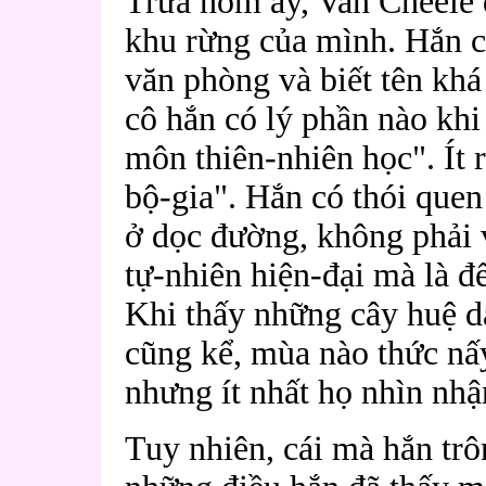
Trưa hôm ấy, Van Cheele 
khu rừng của mình. Hắn c
văn phòng và biết tên khá
cô hắn có lý phần nào khi
môn thiên-nhiên học". Ít r
bộ-gia". Hắn có thói quen
ở dọc đường, không phải 
tự-nhiên hiện-đại mà là đ
Khi thấy những cây huệ dạ
cũng kể, mùa nào thức nấ
nhưng ít nhất họ nhìn nhậ
Tuy nhiên, cái mà hắn trô