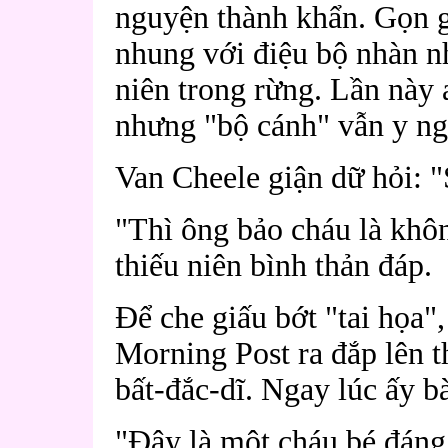
nguyện thành khẩn. Gọn g
nhung với điệu bộ nhàn n
niên trong rừng. Lần này 
nhưng "bộ cánh" vẫn y ng
Van Cheele giận dữ hỏi: 
"Thì ông bảo cháu là khô
thiếu niên bình thản đáp.
Để che giấu bớt "tai họa"
Morning Post ra đắp lên t
bất-đắc-dĩ. Ngay lúc ấy b
"Đây là một cháu bé đáng 