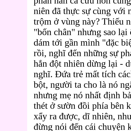
phàn nàn cả cừu non cũng 
niên đã thực sự cùng với 
trộm ở vùng này? Thiếu n
"bốn chân" nhưng sao lại
dám tới gần mình "đặc biệ
rồi, nghĩ đến những sự ph
hắn đột nhiên dừng lại - 
nghĩ. Đứa trẻ mất tích cá
bột, người ta cho là nó ng
nhưng mẹ nó nhất định bả
thét ở sườn đồi phía bên
xẩy ra được, dĩ nhiên, nh
đừng nói đến cái chuyện k