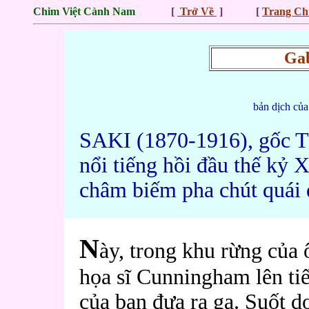
Chim Việt Cành Nam
[
Trở Về
] [
Trang Ch
Gab
bản dịch củ
SAKI (1870-1916), gốc Tô
nổi tiếng hồi đầu thế kỷ
châm biếm pha chút quái d
N
ày, trong khu rừng của
họa sĩ Cunningham lên tiế
của bạn đưa ra ga. Suốt 