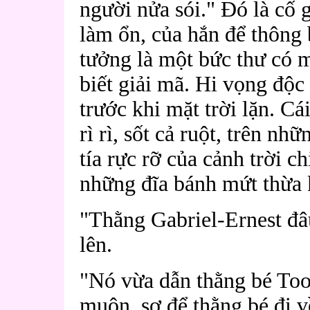
người nửa sói." Đó là cố 
làm ổn, của hắn để thông 
tưởng là một bức thư có
biết giải mã. Hi vọng độc 
trước khi mặt trời lặn. Cá
rì rì, sốt cả ruột, trên n
tía rực rỡ của cảnh trời c
những đĩa bánh mứt thừa 
"Thằng Gabriel-Ernest đâ
lên.
"Nó vừa dẫn thằng bé Toop
muộn, sợ để thằng bé đi 