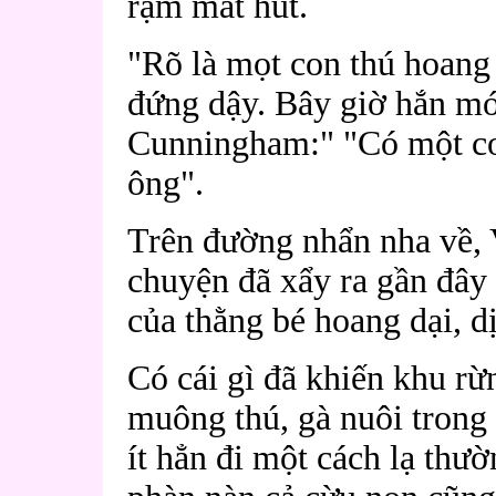
rậm mất hút.
"Rõ là mọt con thú hoang
đứng dậy. Bây giờ hắn mớ
Cunningham:" "Có một co
ông".
Trên đường nhẩn nha về, 
chuyện đã xẩy ra gần đây c
của thằng bé hoang dại, dị
Có cái gì đã khiến khu r
muông thú, gà nuôi trong 
ít hẳn đi một cách lạ thư