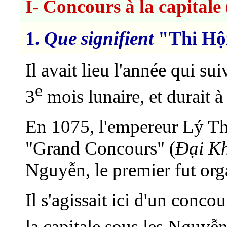
I- Concours à la capitale 
1.
Que signifient
"Thi Hộ
I
l avait lieu l'année qui sui
e
3
mois lunaire, et durait à
En 1075, l'empereur Lý Th
"Grand Concours" (
Đại K
Nguyễn, le premier fut org
Il s'agissait ici d'un concou
la capitale sous les Nguyễ