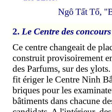
Ngô Tất Tố, "B
2.
Le Centre des concour
Ce centre changeait de place
construit provisoirement en
des Parfums, sur des ỵlots
fit ériger le Centre Ninh 
briques pour les examinateu
bâtiments dans chacune des
candidats. A l'intérieur, des