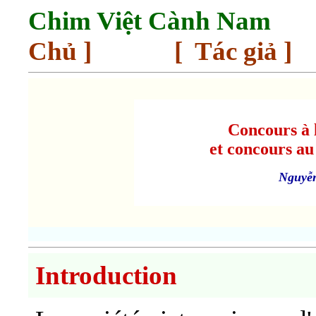
Chim Việt Cành Nam
Chủ
]
[
Tác giả
]
Concours à l
et concours au 
Nguyễ
Introduction