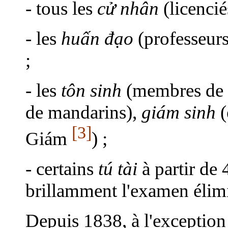
- tous les
cử nhân
(licencié
- les
huấn đạo
(professeurs
;
- les
tôn sinh
(membres de l
de mandarins),
giám sinh
(
[3]
Giám
) ;
- certains
tú tài
à partir de 
brillamment l'examen élimi
Depuis 1838, à l'exception