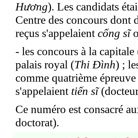
Hương
). Les candidats étai
Centre des concours dont dé
reçus s'appelaient
cống sĩ
- les concours à la capitale 
palais royal (
Thi Đình
) ; l
comme quatrième épreuve
s'appelaient
tiến sĩ
(docteur
Ce numéro est consacré a
doctorat).