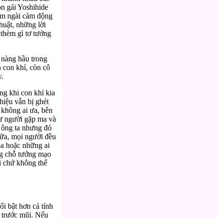
on gái Yoshihide
làm ngài cảm động
huật, những lời
 thèm gì tơ tưởng
 nàng hầu trong
 con khỉ, còn cô
y.
ng khi con khỉ kia
hiệu vẫn bị ghét
 không ai ưa, bên
hư người gặp ma và
a ông ta nhưng đó
nữa, mọi người đều
ọa hoặc những ai
êng chỗ tướng mạo
ôi chứ không thể
ổi bật hơn cả tính
o trước mũi. Nếu