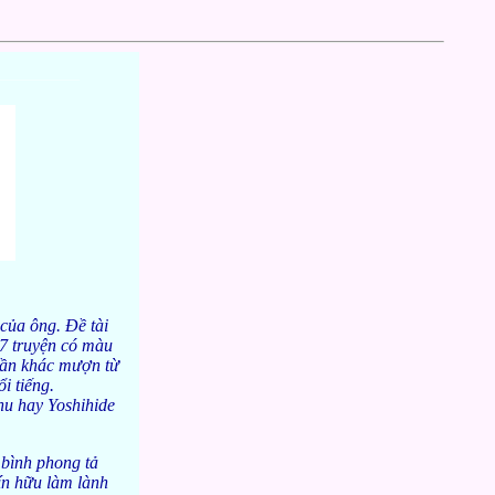
_________
 của ông. Đề tài
97 truyện có màu
hần khác mượn từ
i tiếng.
hu hay Yoshihide
 bình phong tả
ín hữu làm lành