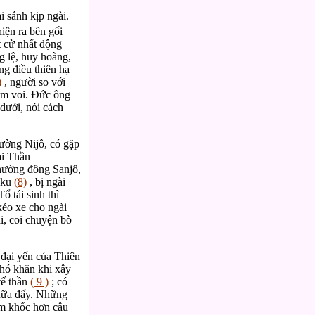
i sánh kịp ngài.
iện ra bên gối
t cử nhất động
g lệ, huy hoàng,
g điều thiên hạ
)
, người so với
em voi. Đức ông
dưới, nói cách
ường Nijô, có gặp
ại Thần
ường đông Sanjô,
oku
(8)
, bị ngài
ổ tái sinh thì
éo xe cho ngài
i, coi chuyện bò
 đại yến của Thiên
khó khăn khi xây
tế thần
( 9 )
; có
 nữa đấy. Những
hảm khốc hơn câu