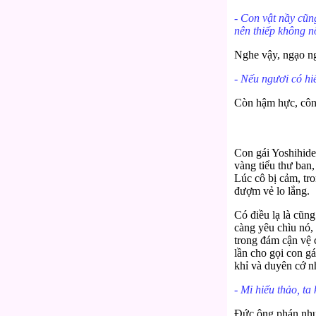
- Con vật nầy cũn
nên thiếp không n
Nghe vậy, ngạo ng
- Nếu ngươi có hi
Còn hậm hực, công 
Con gái Yoshihide 
vàng tiểu thư ban,
Lúc cô bị cảm, tr
đượm vẻ lo lắng.
Có điều lạ là cũng
càng yêu chìu nó,
trong đám cận vệ 
lần cho gọi con gá
khỉ và duyên cớ nh
- Mi hiếu thảo, ta
Đức ông phán như