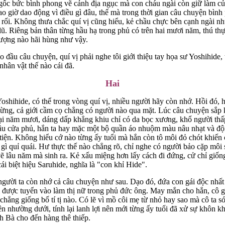
ốc bức bình phong vẽ cảnh địa ngục mà con cháu ngài còn giữ làm củ
o giờ dao động vì điều gì đâu, thế mà trong thời gian câu chuyện bình
 rối. Không thưa chắc quí vị cũng hiểu, kẻ chầu chực bên cạnh ngài nh
lũ. Riêng bản thân từng hầu hạ trong phủ có trên hai mươi năm, thú thự
ượng nào hãi hùng như vậy.
đầu câu chuyện, quí vị phải nghe tôi giới thiệu tay họa sư Yoshihide, 
 nhân vật thế nào cái đã.
Hai
oshihide, có thể trong vòng quí vị, nhiều người hãy còn nhớ. Hồi đó, h
 lừng, cả giới cầm cọ chẳng có người nào qua mặt. Lúc câu chuyện sắp 
oại năm mươi, dáng dấp khẳng khiu chỉ có da bọc xương, khổ người thấp
ầu cửa phủ, hắn ta hay mặc một bộ quần áo nhuộm màu nâu nhạt và độ
 tiện. Không hiểu cớ nào từng ấy tuổi mà hắn còn tô môi đỏ chót khiến 
 gì quỉ quái. Hư thực thế nào chẳng rõ, chỉ nghe có người bảo cặp môi s
ẽ lâu năm mà sinh ra. Kẻ xấu miệng hơn lấy cách đi đứng, cử chỉ giốn
cái biệt hiệu Saruhide, nghĩa là "con khỉ Hide".
 người ta còn nhớ cả câu chuyện như sau. Dạo đó, đứa con gái độc nhất
 được tuyển vào làm thị nữ trong phủ đức ông. May mắn cho hắn, cô g
 chẳng giống bố tí tị nào. Có lẽ vì mồ côi mẹ từ nhỏ hay sao mà cô ta s
rên nhường dưới, tính lại lanh lợi nên mới từng ấy tuổi đã xử sự khôn 
h Bà cho đến hàng thê thiếp.