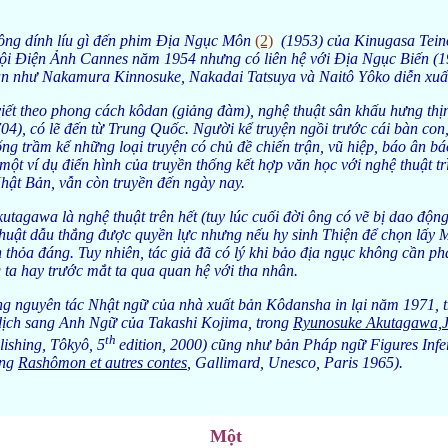
hông dính líu gì đến phim Địa Ngục Môn
(2)
(1953) của Kinugasa Teino
i Điện Ảnh Cannes năm 1954 nhưng có liên hệ với Địa Ngục Biến (19
n như Nakamura Kinnosuke, Nakadai Tatsuya và Naitô Yôko diễn xuấ
iết theo phong cách kôdan (giảng đàm), nghệ thuật sân khấu hưng thịn
4), có lẽ đến từ Trung Quốc. Người kể truyện ngồi trước cái bàn con
ng trầm kể những loại truyện có chủ đề chiến trận, vũ hiệp, báo ân báo
một ví dụ điển hình của truyền thống kết hợp văn học với nghệ thuật tr
ật Bản, vẫn còn truyền đến ngày nay.
tagawa là nghệ thuật trên hết (tuy lúc cuối đời ông có vẽ bị dao động
thuật dẫu thắng được quyền lực nhưng nếu hy sinh Thiện để chọn lấy Mỹ
 thỏa đáng. Tuy nhiên, tác giả đã có lý khi bảo địa ngục không cần ph
g ta hay trước mắt ta qua quan hệ với tha nhân.
ng nguyên tác Nhật ngữ của nhà xuất bản Kôdansha in lại năm 1971, 
dịch sang Anh Ngữ của Takashi Kojima, trong
Ryunosuke Akutagawa,J
th
blishing, Tôkyô, 5
edition, 2000) cũng như bản Pháp ngữ Figures Infe
ong
Rashômon et autres contes
, Gallimard, Unesco, Paris 1965).
Một