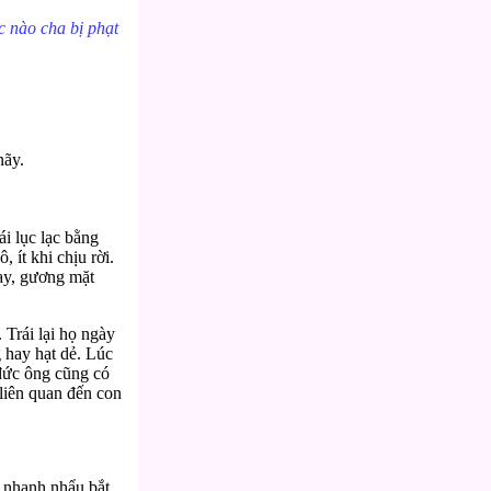
c nào cha bị phạt
nãy.
ái lục lạc bằng
 ít khi chịu rời.
ay, gương mặt
 Trái lại họ ngày
 hay hạt dẻ. Lúc
 đức ông cũng có
 liên quan đến con
 nhanh nhẩu bắt