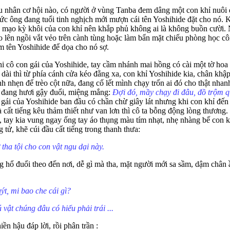
u nhân cơ hội nào, có người ở vùng Tanba đem dâng một con khỉ nuôi đ
ức ông đang tuổi tinh nghịch mới mượn cái tên Yoshihide đặt cho nó. Kh
 mạo kỳ khôi của con khỉ nên khắp phủ không ai là không buồn cười. N
eo lên ngồi vắt vẻo trên cành tùng hoặc làm bẩn mặt chiếu phòng học cô
m tên Yoshihide để dọa cho nó sợ.
 cô con gái của Yoshihide, tay cầm nhánh mai hồng có cài một tờ hoa 
 dài thì từ phía cánh cửa kéo đằng xa, con khỉ Yoshihide kia, chân khậ
h nhẹn để trèo cột nữa, đang cố lết mình chạy trốn ai đó cho thật nhan
a đang hươi gậy đuổi, miệng mắng:
Đợi đó, mầy chạy đi đâu, đồ trộm q
 gái của Yoshihide ban đầu có chần chừ giây lát nhưng khi con khỉ đến
 cất tiếng kêu thảm thiết như van lơn thì cô ta bỗng động lòng thương.
, tay kia vung ngay ống tay áo thụng màu tím nhạt, nhẹ nhàng bế con kh
 tử, khẽ cúi đầu cất tiếng trong thanh thưa:
tha tội cho con vật ngu dại này.
 hổ đuổi theo đến nơi, dễ gì mà tha, mặt người mới sa sầm, dậm chân 
ýt, mi bao che cái gì?
 vật chúng đâu có hiểu phải trái ...
ền hậu đáp lời, rồi phân trần :