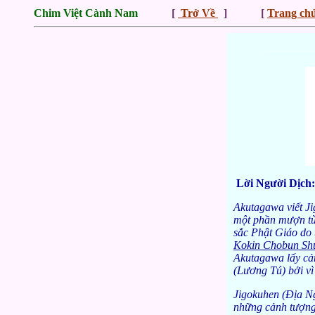
Chim Việt Cành Nam
[
Trở Về
] [
Trang ch
_________
Lời Người Dịch:
Akutagawa viết Jig
một phần mượn t
sắc Phật Giáo do 
Kokin Chobun Sh
Akutagawa lấy cảm
(Lương Tú) bởi vì 
Jigokuhen (Địa Ng
những cảnh tượng 