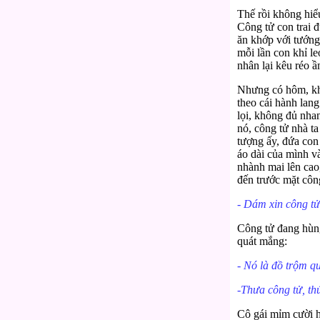
Thế rồi không hiể
Công tử con trai đ
ăn khớp với tướng
mỗi lần con khỉ l
nhân lại kêu réo ầ
Nhưng có hôm, khi
theo cái hành lang
lọi, không đủ nhan
nó, công tử nhà t
tượng ấy, đứa con
áo dài của mình và
nhành mai lên cao
đến trước mặt công
-
Dám xin công tử 
Công tử đang hùng
quát mắng:
- Nó là đồ trộm qu
-Thưa công tử, thú
Cô gái mỉm cười hi