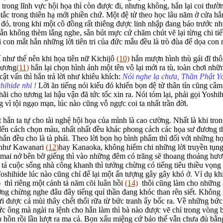
trong lĩnh vực hội họa thì còn được đi, nhưng không, hắn lại coi thườn
 tắc trong thiên hạ mới phiền chứ. Một đệ tử theo học lâu năm ở cửa h
đó, trong khi một cô đồng rất thiêng được linh nhập đang báo trước n
ẫn không thèm lắng nghe, sẵn bút mực cứ chăm chút vẽ lại từng chi tiế
con mắt hắn những lời tiên tri của đức mẫu đều là trò đùa để dọa con 
í như thế nên khi họa tiên nữ Kichijô
(10)
hắn mượn hình thù gái đĩ thô
Vương
(11)
hắn lại chọn hình ảnh một tên vô lại mới ra tù, toàn chơi nhữn
t vấn thì hắn trả lời như khiêu khích:
Nói nghe lạ chưa, Thần Phật Yo
hihide nhỉ !
Lời ăn tiếng nói kiểu đó khiến bọn đệ tử thân tín cũng câm
ãi cho tương lai hậu vận đã tức tốc xin ra. Nói tóm lại, phải gọi Yoshih
vì tội ngạo mạn, lúc nào cũng vỗ ngực coi ta nhất trần đời.
t hắn ta tự cho tài nghệ hội họa của mình là cao cường. Nhất là khi tr
 đến cách chọn màu, nhất nhất đều khác phong cách các họa sư đương t
hắn đều cho là tà phái. Theo lời bọn họ bình phẩm thì đối với những h
a như Kawanari
(12)
hay Kanaoka, không hiếm chi những lời truyền tụng
 mai nở bên bờ giếng thì vào những đêm có trăng sẽ thoang thoảng hư
 tả cuộc sống nhà công khanh thì tưởng chừng có tiếng tiêu thiều vọng 
Yoshihide lúc nào cũng chỉ để lại một ấn tượng gây gây khó ở. Ví dụ kh
)
thì riêng một cảnh tả năm cõi luân hồi
(14)
thôi cũng làm cho những 
ng chừng nghe đâu đây tiếng quỉ thần đang khóc than rên siết. Không 
i được cả mùi thây chết thối rữa từ bức tranh ấy bốc ra. Về những bứ
đức ông mà ngài ra lệnh cho hắn làm thì bà nào được vẽ chỉ trong vòng
p hồn rồi lần lượt ra ma cả. Bọn xấu miệng cứ bảo thế vẫn chưa đủ bằn