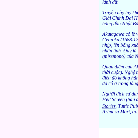
lánh dữ.
Truyện này tuy k
Giải Chính Đại Hộ
hàng đầu Nhật Bả
Akutagawa có lẽ v
Genroku (1688-170
nhịp, lên bổng xuố
nhân tình. Đây là 
(misemono) của Nh
Quan điểm của Aku
thời cuộc). Nghệ 
điều đó không hẳn
đã có ở trong lòn
Người dịch sử dụ
Hell Screen (bản 
Stories
, Tuttle Pu
Arimasa Mori, tr