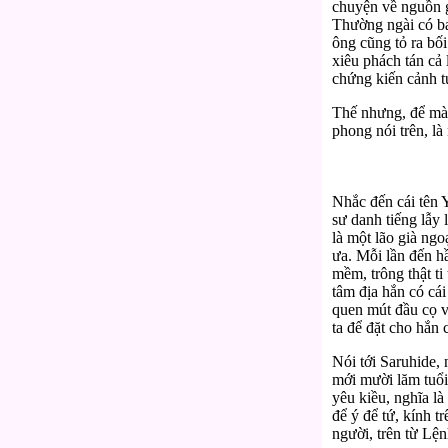
chuyện về nguồn g
Thường ngài có ba
ông cũng tỏ ra bối
xiêu phách tán cả 
chứng kiến cảnh t
Thế nhưng, để mào 
phong nói trên, là
Nhắc đến cái tên Y
sư danh tiếng lẫy
là một lão già ng
ưa. Mỗi lần đến h
mềm, trông thật ti
tâm địa hắn có cái
quen mút đầu cọ v
ta để đặt cho hắn 
Nói tới Saruhide,
mới mười lăm tuổi
yêu kiều, nghĩa là
để ý để tứ, kính t
người, trên từ Lện