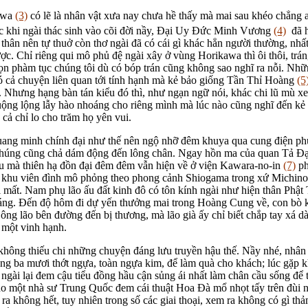
awa
(3)
có lẽ là nhân vật xưa nay chưa hề thấy mà mai sau khéo chẳng a
c khi ngài thác sinh vào cõi đời nầy, Đại Uy Đức Minh Vương
(4)
đã h
thân nên tự thuở còn thơ ngài đã có cái gì khác hẳn người thường, nhấ
ợc. Chỉ riêng qui mô phủ đệ ngài xây ở vùng Horikawa thì ôi thôi, trán
n phàm tục chúng tôi dù có bóp trán cũng không sao nghĩ ra nỗi. Nhữn
có cả chuyện liên quan tới tính hạnh mà kẻ bảo giống Tần Thỉ Hoàng
(5
. Nhưng hạng bàn tán kiểu đó thì, như ngạn ngữ nói, khác chi lũ mù x
ộng lộng lẫy hào nhoáng cho riêng mình mà lúc nào cũng nghĩ đến kẻ 
 cả chỉ lo cho trăm họ yên vui.
uang minh chính đại như thế nên ngộ nhỡ đêm khuya qua cung điện ph
 chúng cũng chả dám động đến lông chân. Ngay hồn ma của quan Tả Đ
 mà thiên hạ đồn đại đêm đêm vẫn hiện về ở viện Kawara-no-in
(7)
ph
có khu viên đình mô phỏng theo phong cảnh Shiogama trong xứ Michin
 mất. Nam phụ lão ấu đất kinh đô có tôn kính ngài như hiện thân Phật T
áng. Đến độ hôm đi dự yến thưởng mai trong Hoàng Cung về, con bò k
ông lão bên đường đến bị thương, mà lão già ấy chỉ biết chắp tay xá dà
 một vinh hạnh.
không thiếu chi những chuyện đáng lưu truyền hậu thế. Nầy nhé, nhân
ng ba mươi thớt ngựa, toàn ngựa kim, để làm quà cho khách; lúc gặp 
 ngài lại đem cậu tiểu đồng hầu cận sủng ái nhất làm chân cầu sống để 
o một nhà sư Trung Quốc đem cái thuật Hoa Đà mổ nhọt tấy trên đùi
ra không hết, tuy nhiên trong số các giai thoại, xem ra không có gì t