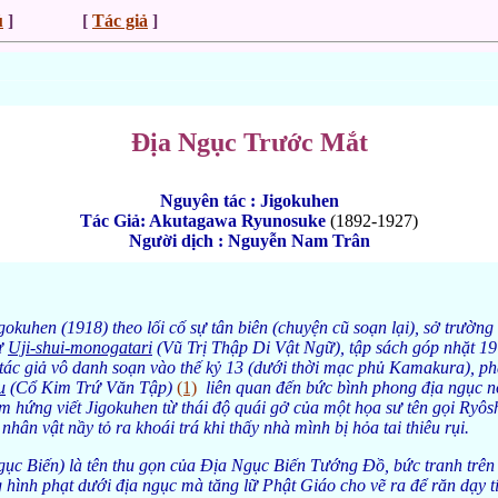
ủ
]
[
Tác giả
]
________________________________________________________
Địa Ngục Trước Mắt
Nguyên tác : Jigokuhen
Tác Giả: Akutagawa Ryunosuke
(1892-1927)
Người dịch : Nguyễn Nam Trân
okuhen (1918) theo lối cố sự tân biên (chuyện cũ soạn lại), sở trường
ừ
Uji-shui-monogatari
(Vũ Trị Thập Di Vật Ngữ), tập sách góp nhặt 1
tác giả vô danh soạn vào thế kỷ 13 (dưới thời mạc phủ Kamakura), p
u
(Cổ Kim Trứ Văn Tập)
(1)
liên quan đến bức bình phong địa ngục nổ
 hứng viết Jigokuhen từ thái độ quái gở của một họa sư tên gọi Ryôs
nhân vật nầy tỏ ra khoái trá khi thấy nhà mình bị hỏa tai thiêu rụi.
ục Biến) là tên thu gọn của Địa Ngục Biến Tướng Đồ, bức tranh trên
hình phạt dưới địa ngục mà tăng lữ Phật Giáo cho vẽ ra để răn dạy t