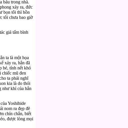
a báu trong nhà.
 phong xảy ra, đức
ư bọn tôi thì hồn
c tôi chưa bao giờ
tác giả tấm bình
ắn ta là một họa
kể xảy ra, hắn đã
 bé, tính nết khó
i chiếc mũ đen
cho ta phải nghĩ
on kia là do thói
g như khỉ của hắn
 của Yoshihide
ái nom ra đẹp đẽ
ớm chín chắn, biết
khéo, được lòng mọi