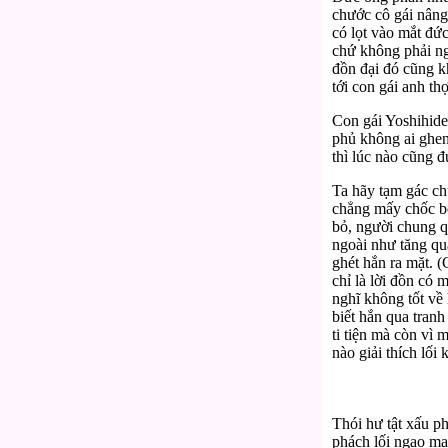
chước cô gái nâng 
có lọt vào mắt đứ
chứ không phải ng
đồn đại đó cũng k
tới con gái anh t
Con gái Yoshihide
phủ không ai ghen
thì lúc nào cũng đ
Ta hãy tạm gác ch
chẳng mấy chốc bỗ
bỏ, người chung q
ngoài như tăng qu
ghét hắn ra mặt. 
chỉ là lời đồn có 
nghĩ không tốt về
biết hắn qua tranh
ti tiện mà còn vì 
nào giải thích lối 
Thói hư tật xấu phả
phách lối ngạo mạ