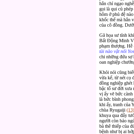
hắn chỉ ngạo nghễ 
gọi là qui củ phép
hôm ở phủ đệ nào 
khốc thế mà hắn v
của cô đồng. Dưới 
Gã họa sư tính kh
Bất Động Minh 
phạm thượng. Hễ cậ
tài nào vật nổi Yos
chi những đứa sợ h
oan nghiệp chướng 
Khỏi nói cũng biế
vừa kể, từ nét cọ
đồng nghiệp ghét 
bậc tổ sư đời xư
vị ấy vẽ bức cành
là bức bình phong
khi ấy, tranh của 
chùa Ryugaiji
(13
khuya qua đấy tưở
người còn bảo ngử
bà thê thiếp của 
bệnh như bị ai hớ