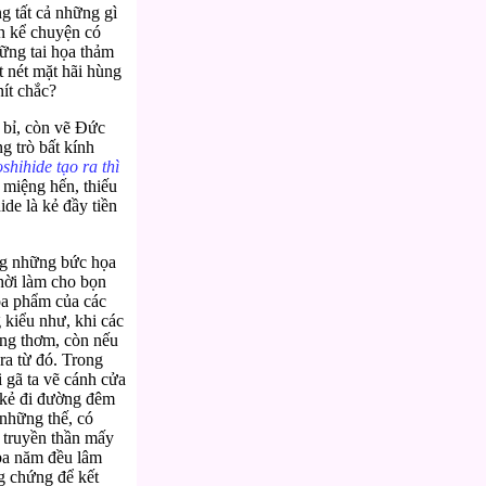
g tất cả những gì
ắn kể chuyện có
hững tai họa thảm
t nét mặt hãi hùng
nít chắc?
 bỉ, còn vẽ Đức
g trò bất kính
shihide tạo
ra thì
 miệng hến, thiếu
ide là kẻ đầy tiền
ong những bức họa
hời làm cho bọn
ọa phẩm của các
 kiểu như, khi các
ơng thơm, còn nếu
ra từ đó. Trong
i gã ta vẽ cánh cửa
kẻ đi đường đêm
những thế, có
c truyền thần mấy
 ba năm đều lâm
g chứng để kết