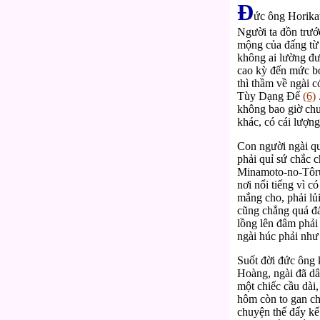
Đ
ức ông Horik
Người ta đồn trướ
mộng của đấng từ 
không ai lường đư
cao kỳ đến mức bọ
thì thầm về ngài 
Tùy Dạng Đế
(6)
không bao giờ chu
khác, có cái lượng
Con người ngài q
phải quỉ sứ chắc
Minamoto-no-Tôru
nơi nổi tiếng vì 
mắng cho, phải lủi
cũng chẳng quá đ
lồng lên đâm phải 
ngài húc phải như
Suốt đời đức ông 
Hoàng, ngài đã dâ
một chiếc cầu dài,
hôm còn to gan ch
chuyện thế đấy kể 