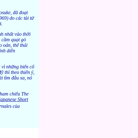
suke, đã đoạt
69) do các tài tử
t.
h nhất vào thời
, cầm quạt gỏ
 oán, thế thái
ình diễn
 vì những biến cố
 thì theo thiển ý,
ải tìm đâu xa, nó
tham chiếu The
apanese Short
rnales của