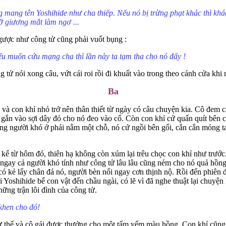
g mang tên Yoshihide như cha thiếp. Nếu nó bị trừng phạt khác thì khá
ỡ giương mắt làm ngơ ...
ược như công tử cũng phải vuốt bụng :
ếu muốn cứu mạng cha thì lần này ta tạm tha cho nó đấy !
tử nói xong câu, vứt cái roi rồi đi khuất vào trong theo cánh cửa khi 
Ba
và con khỉ nhỏ trở nên thân thiết từ ngày có câu chuyện kia. Cô đem c
 gắn vào sợi dây đỏ cho nó đeo vào cổ. Còn con khỉ cứ quấn quít bên cô,
ong người khó ở phải nằm một chỗ, nó cứ ngồi bên gối, cắn cắn móng t
 kể từ hôm đó, thiên hạ không còn xúm lại trêu chọc con khỉ như trước.
 ngay cả người khó tính như công tử lâu lâu cũng ném cho nó quả hồng
có kẻ lấy chân đá nó, người bèn nổi ngay cơn thịnh nộ. Rồi đến phiên
i Yoshihide bế con vật đến chầu ngài, có lẽ vì đã nghe thuật lại chuyện
ững trận lôi đình của công tử.
 khen cho đó!
 thế và cô gái được thưởng cho một tấm yếm màu hồng. Con khỉ cũng