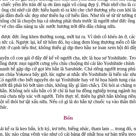
chiếc yếm lên trán để tạ ơn làm ngài vô cùng đẹp ý. Phải nhớ cho là c
c ông chỉ nhờ cái đức hiếu hạnh tỏ ra khi che chở thương yêu con khỉ 
ài đắm đuối sắc đẹp như thiên hạ cứ hiểu lầm. Như tôi sẽ từ từ tường t
hông chỉ là chuyện bịa cả nhưng phải thưa trước là người như đức ông
hợ vẽ cho dầu nàng ta sắc nước hương trời đến đâu chăng nữa.
 được đức ông khen thưởng xong, mới lui ra. Vì tính cô khéo ăn ở, các
 tức cả. Ngược lại, kể từ hôm đó, họ càng đem lòng thương mến cô lẫn
ược ở cạnh tiểu thư, không thiếu gì dịp theo hầu xe loan xem hội đó đâ
uyện cô con gái ở đây để kể về người cha, tức là họa sư Yoshihide. Tro
ng được mọi người cưng yêu chìu chuộng thì cái lão Yoshihide chính 
uanh hễ gặp dịp cứ gọi lén hắn là Saruhide. Chả riêng người trong phủ
an chùa Yokawa bây giờ, lúc nghe ai nhắc tên Yoshihide là biến sắc n
(Có người cho biết nguyên do tại Yoshihide hay vẽ hí họa hành tung củ
mười đã phải bỏ bớt tám chín, không lấy gì làm chắc). Dù hỏi ai chăng 
 hắn. Không nói xấu hắn có lẽ chỉ là hai ba đồng nghiệp trong ngành h
 mà chưa tiếp xúc với người. Trên thực tế, thiên hạ ghét hắn không ri
một số thói hư tật xấu nữa. Nếu có gì là do hắn tự chuốc vạ vào thân th
khác.
Bốn
i kể ra là keo bẩn, ích kỷ, trơ trẽn, biếng nhác, tham lam ... trong đó, n
n, lúc nào cũng vênh váo như có cái bảng đệ nhất họa sư bản triều tre