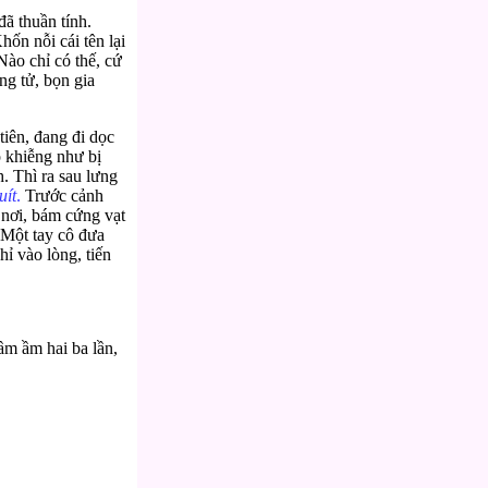
ã thuần tính.
ốn nỗi cái tên lại
ào chỉ có thế, cứ
ng tử, bọn gia
tiên, đang đi dọc
p khiễng như bị
h. Thì ra sau lưng
uít
.
Trước cảnh
 nơi, bám cứng vạt
 Một tay cô đưa
ỉ vào lòng, tiến
ầm ầm hai ba lần,