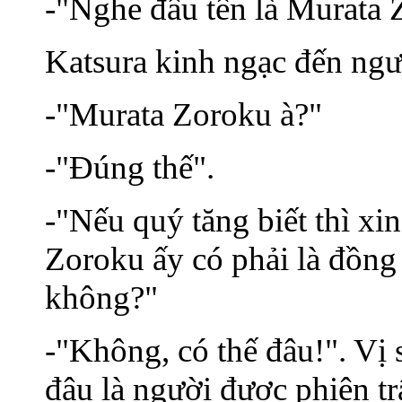
-"Nghe đâu tên là Murata 
Katsura kinh ngạc đến ngư
-"Murata Zoroku à?"
-"Đúng thế".
-"Nếu quý tăng biết thì xi
Zoroku ấy có phải là đồn
không?"
-"Không, có thế đâu!". Vị 
đâu là người được phiên t