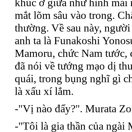
khúc ở giữa như hình mái 
mắt lõm sâu vào trong. Ch
thường. Về sau này, người
anh ta là Funakoshi Yonos
Mamoru, chức Nam tước, c
đã nói về tướng mạo dị t
quái, trong bụng nghĩ gì c
là xấu xí lắm.
-"Vị nào đấy?". Murata Zo
-"Tôi là gia thần của ngài