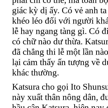
giác kỳ dị ấy. Có vẻ anh t
khéo léo đối với người kh
lễ hay ngang tàng gì. Có đ
có chữ nào dư thừa. Katsu
đã chẳng thi lễ một lần nào
lại cảm thấy ấn tượng về d
khác thường.
Katsura cho gọi Ito Shuns
này xuất thân nông dân, đ
hầu cận Katsura, hiện nay 