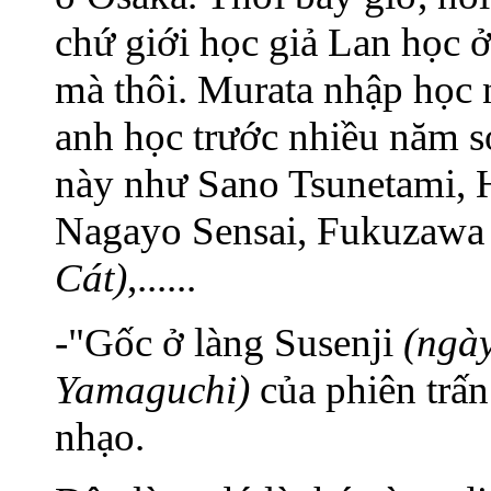
chứ giới học giả Lan học 
mà thôi. Murata nhập học
anh học trước nhiều năm so
này như Sano Tsunetami, H
Nagayo Sensai, Fukuzawa
Cát)
,......
-"Gốc ở làng Susenji
(ngà
Yamaguchi)
của phiên trấn
nhạo.