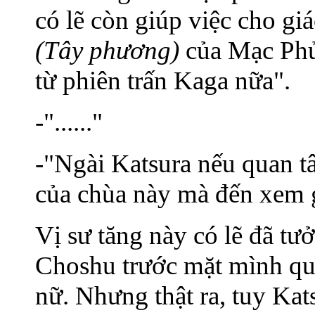
có lẽ còn giúp việc cho gi
(Tây phương)
của Mạc Phủ,
từ phiên trấn Kaga nữa".
-"......"
-"Ngài Katsura nếu quan tâ
của chùa này mà đến xem 
Vị sư tăng này có lẽ đã tư
Choshu trước mặt mình qua
nữ. Nhưng thật ra, tuy Kats