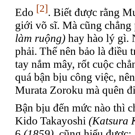
[2]
Edo
. Biết được rằng M
giới võ sĩ. Mà cũng chẳng 
làm ruộng)
hay hào lý gì.
phải. Thế nên bảo là điều 
tay nắm mây, rốt cuộc chẳn
quá bận bịu công việc, nên
Murata Zoroku mà quên đi 
Bận bịu đến mức nào thì ch
Kido Takayoshi
(Katsura 
6
(1859),
cũng hiểu được: