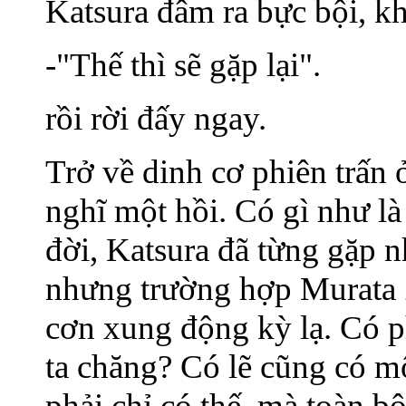
Katsura đâm ra bực bội, k
-"Thế thì sẽ gặp lại".
rồi rời đấy ngay.
Trở về dinh cơ phiên trấn 
nghĩ một hồi. Có gì như l
đời, Katsura đã từng gặp 
nhưng trường hợp Murata Z
cơn xung động kỳ lạ. Có p
ta chăng? Có lẽ cũng có m
phải chỉ có thế, mà toàn b