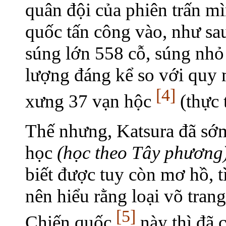
quân đội của phiên trấn m
quốc tấn công vào, như sa
súng lớn 558 cỗ, súng nhỏ
lượng đáng kể so với quy 
[4]
xưng 37 vạn hộc
(thực 
Thế nhưng, Katsura đã sớm
học
(học theo Tây phương
biết được tuy còn mơ hồ, t
nên hiểu rằng loại võ tran
[5]
Chiến quốc
này thì đã 