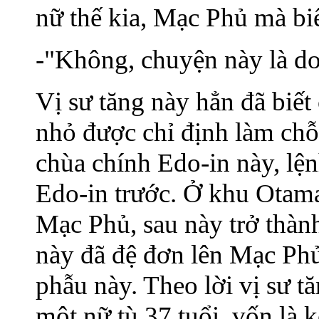
nữ thế kia, Mạc Phủ mà biế
-"Không, chuyện này là do
Vị sư tăng này hẳn đã biết
nhỏ được chỉ định làm chỗ
chùa chính Edo-in này, lệ
Edo-in trước. Ở khu Otam
Mạc Phủ, sau này trở thà
này đã đệ đơn lên Mạc Phủ
phẫu này. Theo lời vị sư tă
một nữ tù 37 tuổi, vốn là 