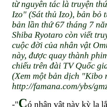
từ nguyên tác là truyện thứ
Izo" (Sát thủ Izo), bản bỏ
bản lần thứ 67 tháng 7 n
Shiba Ryotaro còn viết tr
cuộc đời của nhân vật Om
này, được quay thành phi
chiếu trên đài TV Quốc g
(Xem một bản dịch "Kibo n
http://famana.com/ybs/gmz
C
-"
ó nhân vật này kỳ lạ l