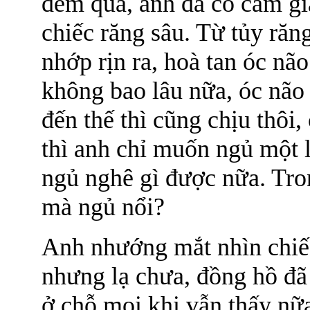
đêm qua, anh đã có cảm gi
chiếc răng sâu. Từ tủy răn
nhớp rịn ra, hoà tan óc não
không bao lâu nữa, óc não
đến thế thì cũng chịu thôi
thì anh chỉ muốn ngủ một l
ngủ nghê gì được nữa. Tro
mà ngủ nổi?
Anh nhướng mắt nhìn chiếc
nhưng lạ chưa, đồng hồ đã
ở chỗ mọi khi vẫn thấy nữ