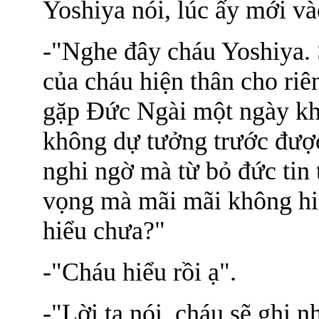
Yoshiya nói, lúc ấy mới và
-"Nghe đây cháu Yoshiya.
của cháu hiện thân cho ri
gặp Đức Ngài một ngày kh
không dự tưởng trước đượ
nghi ngờ mà từ bỏ đức tin 
vọng mà mãi mãi không hi
hiểu chưa?"
-"Cháu hiểu rồi ạ".
-"Lời ta nói, cháu sẽ ghi 