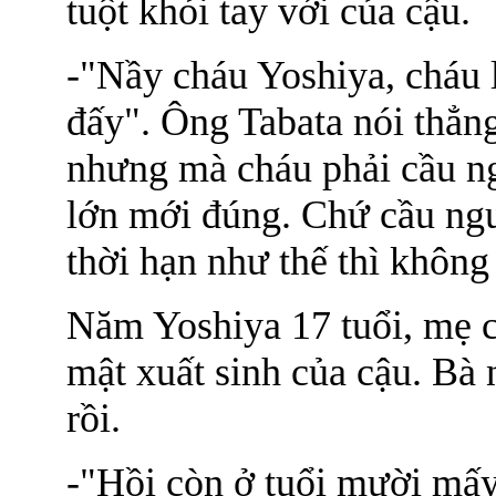
tuột khỏi tay với của cậu.
-"Nầy cháu Yoshiya, cháu 
đấy". Ông Tabata nói thẳng
nhưng mà cháu phải cầu ngu
lớn mới đúng. Chứ cầu nguy
thời hạn như thế thì không
Năm Yoshiya 17 tuổi, mẹ c
mật xuất sinh của cậu. Bà 
rồi.
-"Hồi còn ở tuổi mười mấy