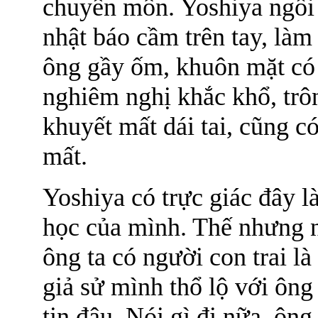
chuyên môn. Yoshiya ngồi 
nhật báo cầm trên tay, là
ông gầy ốm, khuôn mặt có
nghiêm nghị khắc khổ, trôn
khuyết mất dái tai, cũng c
mất.
Yoshiya có trực giác đây l
học của mình. Thế nhưng n
ông ta có người con trai là
giả sử mình thổ lộ với ông
tin đâu. Nói gì đi nữa, ôn