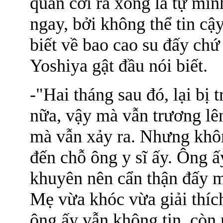
quần cởi ra xong là tự mìn
ngay, bởi không thể tin cậ
biết về bao cao su đấy chứ
Yoshiya gật đầu nói biết.
-"Hai tháng sau đó, lại bị 
nữa, vậy mà vẫn trương lê
mà vẫn xảy ra. Nhưng khôn
đến chỗ ông y sĩ ấy. Ông ấ
khuyên nên cẩn thận đấy mà
Mẹ vừa khóc vừa giải thíc
ông ấy vẫn không tin, cò