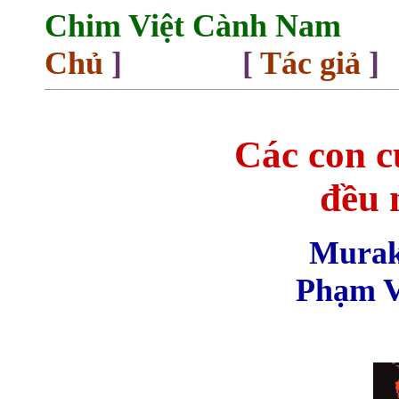
Chim Việt Cành Nam
Chủ
] [
Tác giả
]
Các con 
đều 
Murak
Phạm 