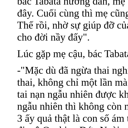
bác Tabata hướng dẫn, mẹ 
đây. Cuối cùng thì mẹ cũn
Thế rồi, nhờ sự giúp đỡ củ
cho đời nầy đấy".
Lúc gặp mẹ cậu, bác Tabat
-"Mặc dù đã ngừa thai ngh
thai, không chỉ một lần mà
tai nạn ngẫu nhiên được k
ngẫu nhiên thì không còn 
3 ấy quả thật là con số ám