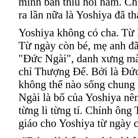
mình bẩn thỉu hôi hám. Ch
ra lần nữa là Yoshiya đã t
Yoshiya không có cha. Từ k
Từ ngày còn bé, mẹ anh đã
"Đức Ngài", danh xưng mà 
chỉ Thượng Đế. Bởi là Đức 
không thể nào sống chung
Ngài là bố của Yoshiya nê
từng li từng tí. Chính ông
giáo cho Yoshiya từ ngày c