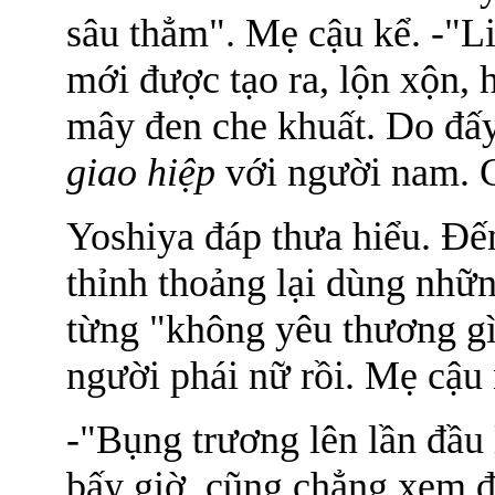
sâu thẳm". Mẹ cậu kể. -"L
mới được tạo ra, lộn xộn, 
mây đen che khuất. Do đấ
giao hiệp
với người nam. 
Yoshiya đáp thưa hiểu. Đế
thỉnh thoảng lại dùng nhữn
từng "không yêu thương g
người phái nữ rồi. Mẹ cậu 
-"Bụng trương lên lần đầu 
bấy giờ, cũng chẳng xem đi