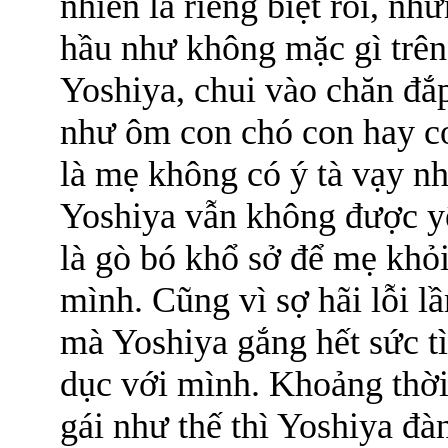
nhiên là riêng biệt rồi, n
hầu như không mặc gì trên
Yoshiya, chui vào chăn đắ
như ôm con chó con hay c
là mẹ không có ý tà vạy n
Yoshiya vẫn không được yên
là gò bó khổ sở để mẹ khỏi
mình. Cũng vì sợ hãi lỗi l
mà Yoshiya gắng hết sức tì
dục với mình. Khoảng thời
gái như thế thì Yoshiya đ