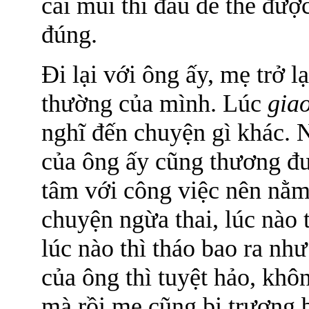
cái mũi thì đâu dễ thế đượ
đúng.
Đi lại với ông ấy, mẹ trở 
thường của mình. Lúc
giao
nghĩ đến chuyện gì khác. N
của ông ấy cũng thương đư
tâm với công việc nên nằm
chuyện ngừa thai, lúc nào 
lúc nào thì tháo bao ra nh
của ông thì tuyệt hảo, kh
mà rồi mẹ cũng bị trương 