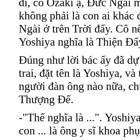
đi, cô Ozaki ạ, Đức Ngài 
không phải là con ai khác 
Ngài ở trên Trời đấy. Cô nê
Yoshiya nghĩa là Thiện Đấ
Đúng như lời bác ấy đã dự
trai, đặt tên là Yoshiya, v
người đàn ông nào nữa, ch
Thượng Đế.
-"Thế nghĩa là ...". Yoshi
con ... là ông y sĩ khoa ph