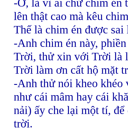
-Ờ, là vì ai chứ chim én 
lên thật cao mà kêu chim
Thế là chim én được sai 
-Anh chim én này, phiền
Trời, thử xin với Trời là
Trời làm ơn cất hộ mặt t
-Anh thử nói kheo khéo vớ
như cái mâm hay cái khăn
nải) ấy che lại một tí, đ
trời.