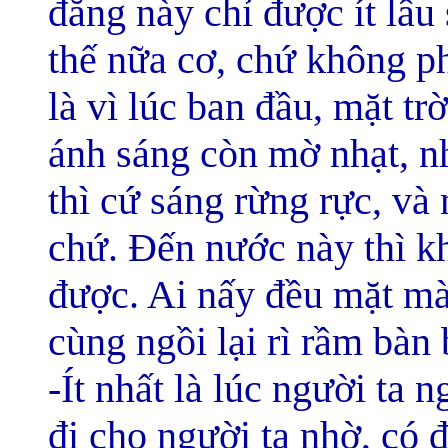
đằng này chỉ được ít lâu
thế nữa cơ, chứ không ph
là vì lúc ban đầu, mặt tr
ánh sáng còn mờ nhạt, n
thì cứ sáng rừng rực, và
chứ. Đến nước này thì k
được. Ai nấy đều mặt mà
cùng ngồi lại rì rầm bàn 
-Ít nhất là lúc người ta 
đi cho người ta nhờ, có 