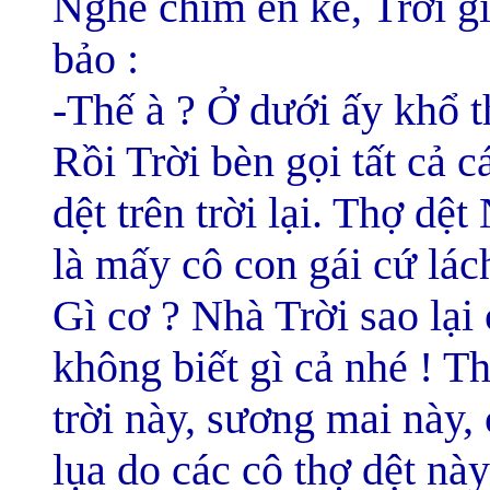
Nghe chim én kể, Trời g
bảo :
-Thế à ? Ở dưới ấy khổ t
Rồi Trời bèn gọi tất cả c
dệt trên trời lại. Thợ dệt
là mấy cô con gái cứ lác
Gì cơ ? Nhà Trời sao lại 
không biết gì cả nhé ! T
trời này, sương mai này, 
lụa do các cô thợ dệt này