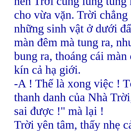
nên Trời cũng lúng túng 
cho vừa vặn. Trời chẳng 
những sinh vật ở dưới đấ
màn đêm mà tung ra, như
bung ra, thoáng cái màn
kín cả hạ giới.
-A ! Thế là xong việc ! T
thanh danh của Nhà Trời,
sai được !" mà lại !
Trời yên tâm, thấy nhẹ c