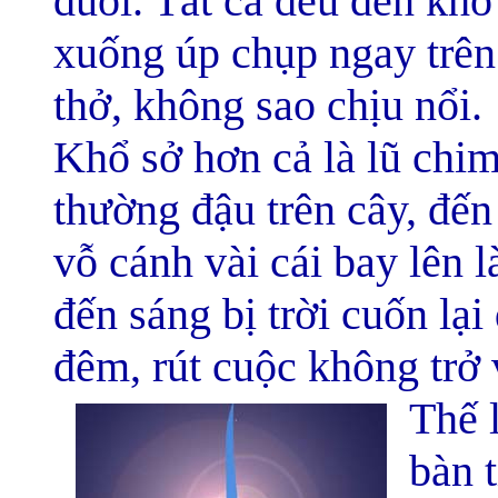
đuối. Tất cả đều đến khổ
xuống úp chụp ngay trên
thở, không sao chịu nổi.
Khổ sở hơn cả là lũ chim
thường đậu trên cây, đế
vỗ cánh vài cái bay lên 
đến sáng bị trời cuốn lạ
đêm, rút cuộc không trở 
Thế l
bàn t