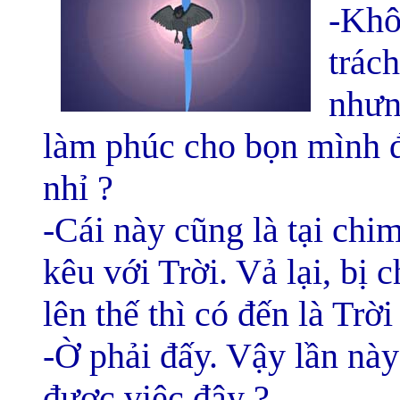
-Khô
trác
nhưn
làm phúc cho bọn mình 
nhỉ ?
-Cái này cũng là tại chi
kêu với Trời. Vả lại, bị 
lên thế thì có đến là Trờ
-Ờ phải đấy. Vậy lần này 
được việc đây ?