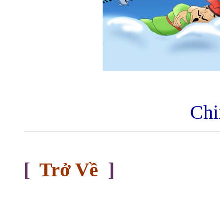
Chi
[
Trở Về
]