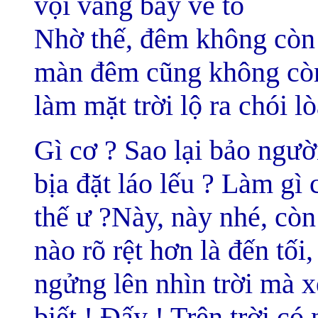
vội vàng bay về tổ
Nhờ thế, đêm không còn 
màn đêm cũng không còn 
làm mặt trời lộ ra chói l
Gì cơ ? Sao lại bảo người
bịa đặt láo lếu ? Làm gì
thế ư ?Này, này nhé, cò
nào rõ rệt hơn là đến tối,
ngửng lên nhìn trời mà x
biết ! Đấy ! Trên trời c