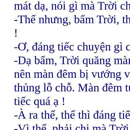
mát dạ, nói gì mà Trời c
-Thế nhưng, bẩm Trời, thậ
!
-Ơ, đáng tiếc chuyện gì 
-Dạ bẩm, Trời quăng màn
nên màn đêm bị vướng và
thủng lỗ chỗ. Màn đêm tu
tiếc quá ạ !
-À ra thế, thế thì đáng tiế
-Vì thế, phải chi mà Trờ