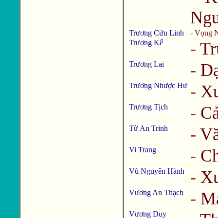
Ngu
Trương Cửu Linh
-
Vọng N
Trương Kế
-
Tr
Trương Lai
-
Dạ
Trương Nhược Hư
-
Xu
Trương Tịch
-
C
Từ An Trinh
-
Vă
Vi Trang
-
Ch
Vũ Nguyên Hành
-
Xu
Vương An Thạch
-
M
Vương Duy