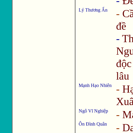
-
Đề
Lý Thương Ẩn
-
C
đề
-
Th
Ngu
độc
lâu
Mạnh Hạo Nhiên
-
Hạ
Xuâ
Ngô Vĩ Nghiệp
-
Ma
Ôn Đình Quân
-
Da