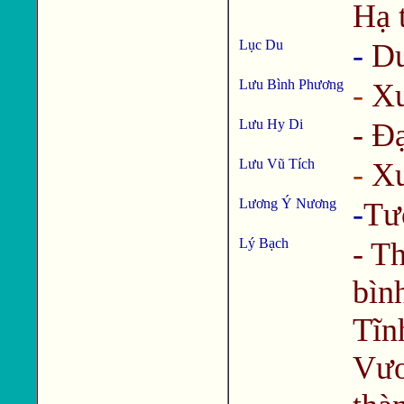
Hạ 
Lục Du
-
Du
Lưu Bình Phương
-
Xu
Lưu Hy Di
-
Đạ
Lưu Vũ Tích
-
Xu
Lương Ý Nương
-
Tư
Lý Bạch
-
Th
bìn
Tĩn
Vươ