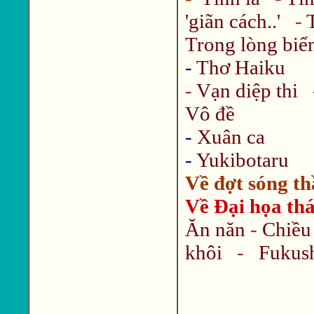
'giãn cách..'
-
Trong lòng biể
-
Thơ Haiku
-
Vạn diệp thi
Vô đề
-
Xuân ca
-
Yukibotaru
Về đợt sóng th
Về Đại họa thá
Ăn năn
-
Chiều
khôi
-
Fukus