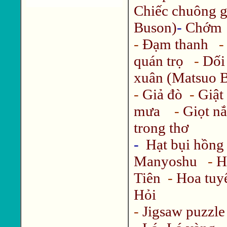
Chiếc chuông g
Buson)
-
Chớm 
-
Đạm thanh
quán trọ
-
Dối
xuân (Matsuo 
-
Giả đò
-
Giật
mưa
-
Giọt n
trong thơ
-
Hạt bụi hồng
Manyoshu
-
H
Tiên
-
Hoa tuy
Hỏi
-
Jigsaw puzzle