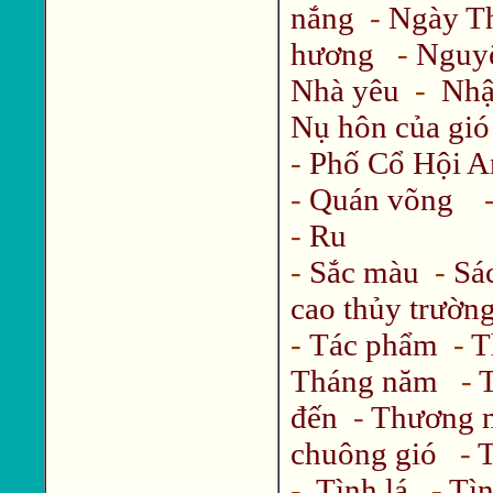
nắng
-
Ngày T
hương
-
Nguyệ
Nhà yêu
-
Nhậ
Nụ hôn của gió
-
Phố Cổ Hội A
-
Quán võng
-
Ru
-
Sắc màu
-
Sá
cao thủy trườn
-
Tác phẩm
-
T
Tháng năm
-
đến
-
Thương 
chuông gió
-
T
-
Tình lá
-
Tì