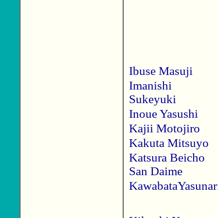
Ibuse Masuji
Imanishi
Sukeyuki
Inoue Yasushi
Kajii Motojiro
Kakuta Mitsuyo
Katsura Beicho
San Daime
KawabataYasunar