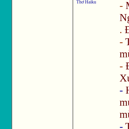
Thơ Haiku
-
N
.
-
m
-
X
-
m
m
-