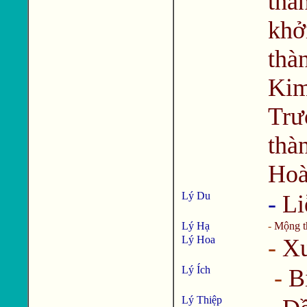
thà
khở
thà
Kim
Trư
thà
Hoà
Lý Du
-
Li
Lý Hạ
-
Mộng t
Lý Hoa
-
Xu
Lý Ích
-
B
Lý Thiệp