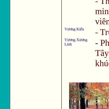
-
Th
mi
viên
Vương Kiến
-
Tr
Vương Xương
-
Ph
Linh
Tây
khú