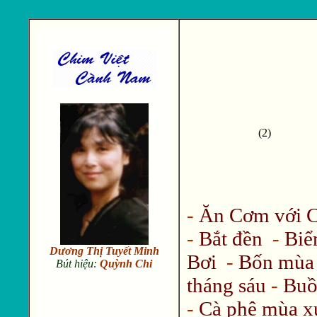
(2)
-
Ăn Cơm với 
-
Bắt đền
-
Biể
Dương Thị Tuyết Minh
Bơi
-
Bốn mùa
Bút hiệu:
Quỳnh Chi
tháng sáu
-
Buồ
-
Cà phê mùa x