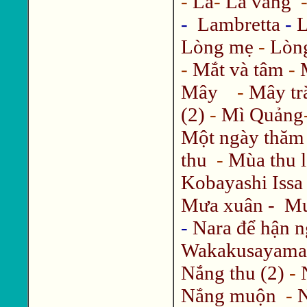
-
Lá
-
Lá vàng
-
Lambretta
-
L
Lòng mẹ
-
Lòng
-
Mắt và tâm
-
Mây
-
Mây tr
(2)
-
Mì Quảng
Một ngày thăm
thu
-
Mùa thu l
Kobayashi Issa 
Mưa xuân - M
-
Nara để hận n
Wakakusayama
Nắng thu (2)
-
Nắng muộn
-