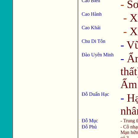
Cao Biền
-
Sơ
Cao Hành
-
X
Cao Khải
-
X
Chu Di Tôn
-
Vũ
Đào Uyên Minh
-
Ẩm
thất
Ẩm 
Đỗ Duẩn Hạc
-
Hạ
nhâ
Đỗ Mục
-
Trung 
Đỗ Phủ
-
Cô nhạ
Mạn hứn
cú 3