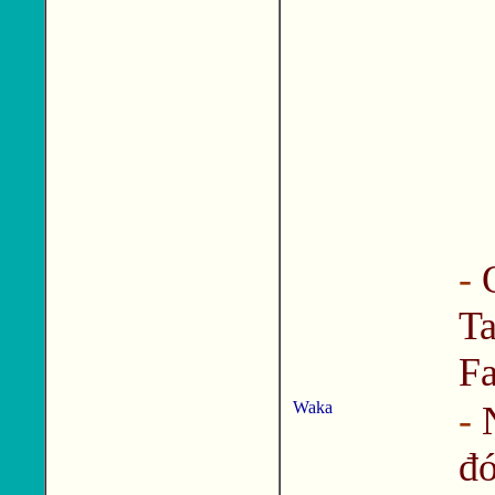
-
T
Fa
Waka
-
đ