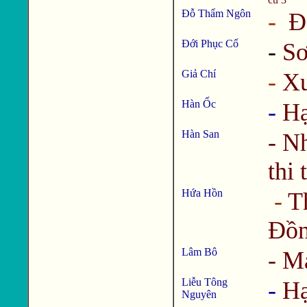
Đỗ Thẩm Ngôn
-
Đ
Đới Phục Cổ
-
Sơ
Giả Chí
-
Xu
Hàn Ốc
-
Hạ
Hàn San
-
Nh
thi 
Hứa Hồn
-
T
Đồn
Lâm Bô
-
M
Liễu Tông
-
Hạ
Nguyên