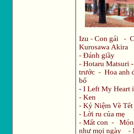
Izu
-
Con gái
-
C
Kurosawa Akira
-
Đánh giầy
-
Hotaru Matsuri 
trước
-
Hoa anh 
bố
-
I Left My Heart 
-
Ken
-
Kỷ Niệm Về Tết
-
Lời ru của mẹ
-
Mất con
-
Món 
như mọi ngày
-