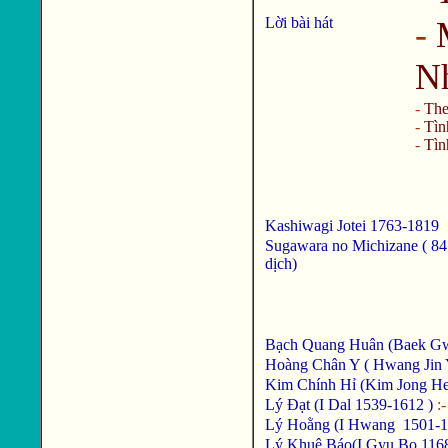
Lời bài hát
-
Nh
-
The
-
Tìn
-
Tìn
Kashiwagi Jotei 1763-1819
Sugawara no Michizane ( 845
dịch)
Bạch Quang Huân (Baek G
Hoàng Chân Y ( Hwang Jin 
Kim Chính Hỉ (Kim Jong He
Lý Đạt (I Dal 1539-1612 )
:
Lý Hoằng (I Hwang 1501-
Lý Khuê Báo(I Gyu Bo 116