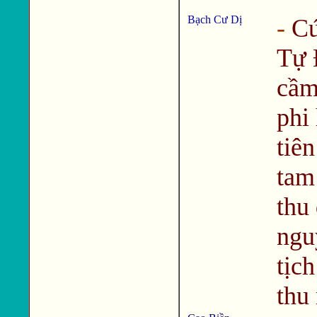
Bạch Cư Dị
-
C
Tự 
cầm
phi
tiên
tam
thu
ngu
tịc
thu