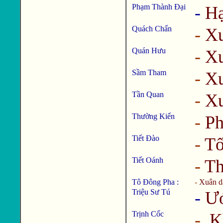
Phạm Thành Đại
-
Hạ
Quách Chấn
-
X
Quán Hưu
-
Xu
Sầm Tham
-
X
Tần Quan
-
Xu
Thường Kiến
-
Ph
Tiết Đào
-
Tố
Tiết Oánh
-
Th
Tô Đông Pha :
-
Xuân d
Triệu Sư Tú
-
Ướ
Trịnh Cốc
-
Kh