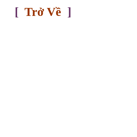
[
Trở Về
]