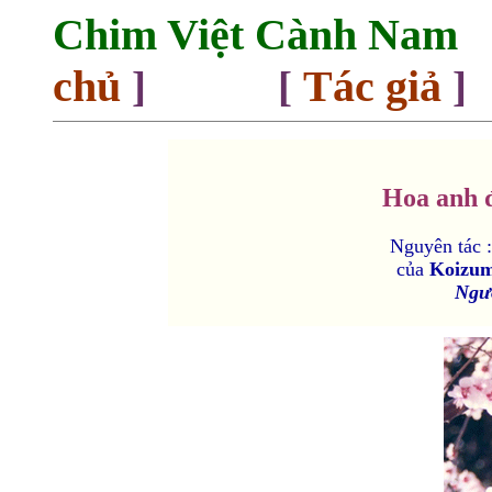
Chim Việt Cành Nam
chủ
Tác giả
] [
]
Hoa anh 
Nguyên tác 
của
Koizum
Ngư