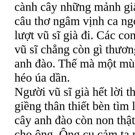
cành cây những mảnh gi
câu thơ ngâm vịnh ca ng
lượt vũ sĩ già đi. Các co
vũ sĩ chẳng còn gì thương
anh đào. Thế mà một mùa
héo úa dần.
Người vũ sĩ già hết lời 
giềng thân thiết bèn tìm 
cây anh đào còn non thậ
cho ông. Ông cụ cảm tạ 