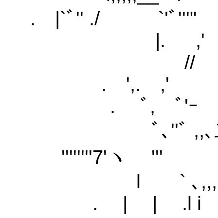
. |`ﾞ'' ./ 
|.
. ',.
. ﾞ, ﾞ
ﾞ､''ﾞ ,
''''''''7'ヽ '''
l ` ､,,,,
. | | .l