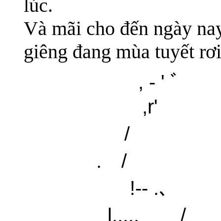
lúc.
Và mãi cho đến ngày nay
giêng đang mùa tuyết rơi
, - ' ﾞ 
,r'
/ 彡l
. /
!-- .､ ,
l,,,,,__ 