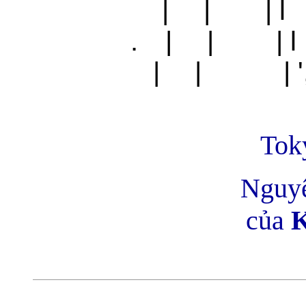
| | | l
. | | |
| | | '
Tok
Nguy
của
K